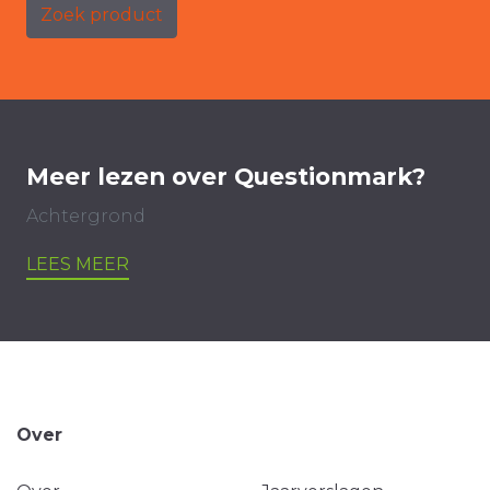
Zoek product
Meer lezen over Questionmark?
Achtergrond
LEES MEER
Over