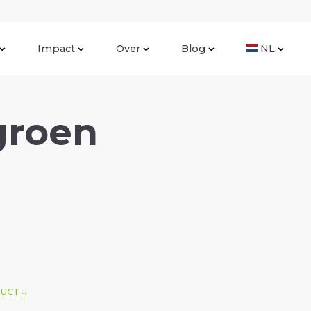
Impact
Over
Blog
NL
groen
DUCT