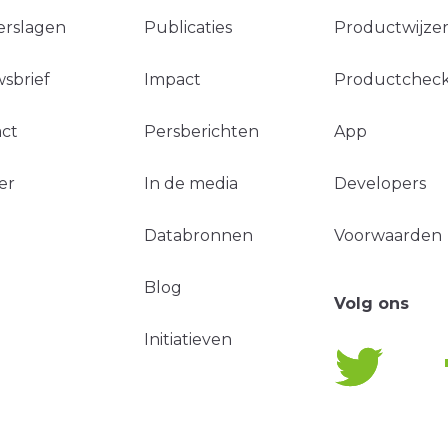
erslagen
Publicaties
Productwijzer
sbrief
Impact
Productchec
ct
Persberichten
App
er
In de media
Developers
Databronnen
Voorwaarden
Blog
Volg ons
Initiatieven