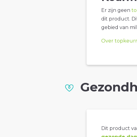
Er zijn geen
t
dit product. D
gebied van mil
Over topkeur
Gezondh
Dit product val
gezonde dage