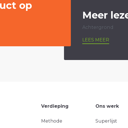
uct op
Meer lez
Achtergrond
LEES MEER
Verdieping
Ons werk
Methode
Superlijst