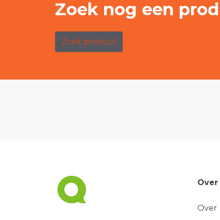
Zoek nog een prod
Zoek product
Over
Over