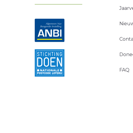
Jaarv
Nieuw
Conta
Done
FAQ