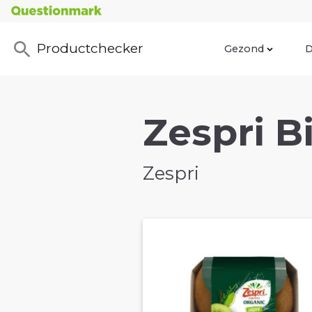
Productchecker
Gezond
D
Zespri B
Zespri