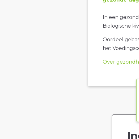
In een gezonde
Biologische ki
Oordeel gebase
het Voedings
Over gezondhe
In