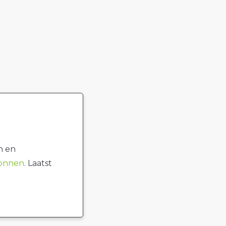
n en
ronnen
. Laatst