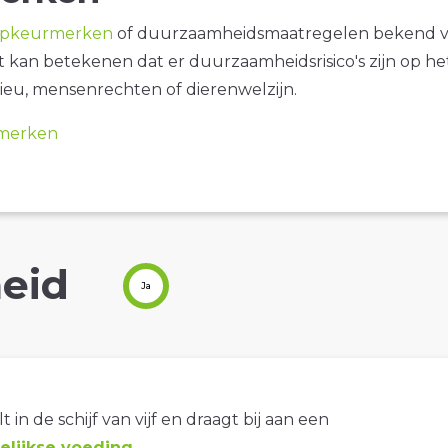
opkeurmerken
of duurzaamheidsmaatregelen bekend 
it kan betekenen dat er duurzaamheidsrisico's zijn op he
ieu, mensenrechten of dierenwelzijn.
merken
eid
Ja
t in de schijf van vijf en draagt bij aan een
lijkse voeding
.