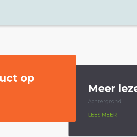
uct op
Meer lez
Achtergrond
LEES MEER