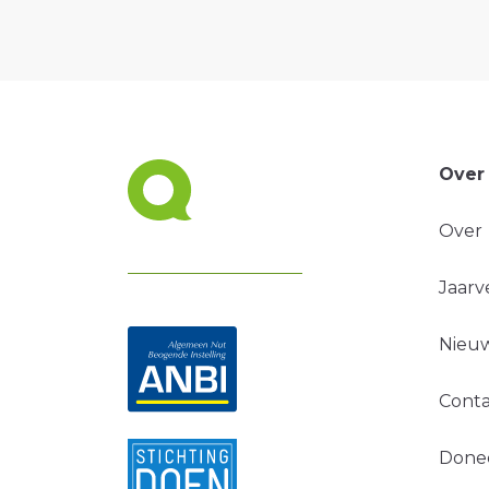
Over
Over
Jaarv
Nieuw
Conta
Done