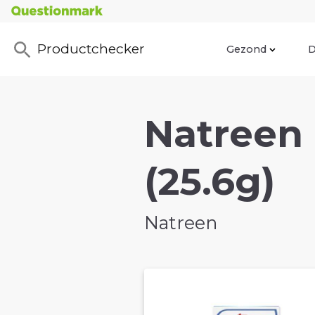
Productchecker
Gezond
D
Natreen 
(25.6g)
Natreen