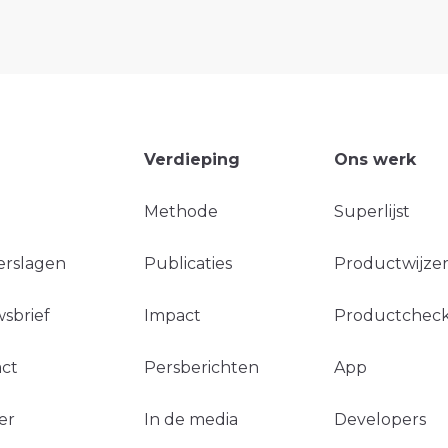
Verdieping
Ons werk
Methode
Superlijst
erslagen
Publicaties
Productwijzer
sbrief
Impact
Productchec
ct
Persberichten
App
er
In de media
Developers