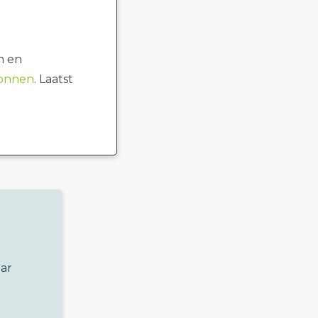
n en
ronnen
. Laatst
aar