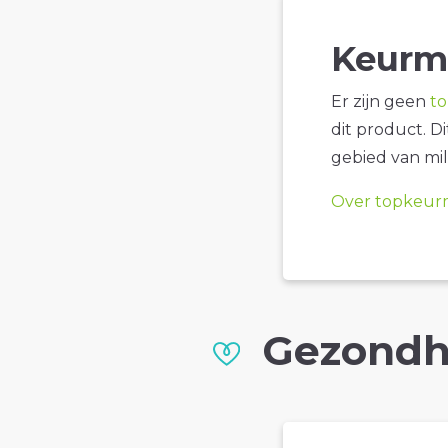
Keurm
Er zijn geen
t
dit product. D
gebied van mil
Over topkeur
Gezondh