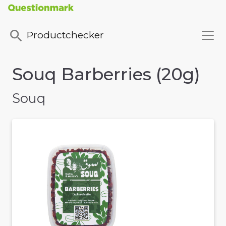
Productchecker
Souq Barberries (20g)
Souq