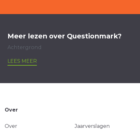
Meer lezen over Questionmark?
Achtergrond
LEES MEER
Over
Over
Jaarverslagen