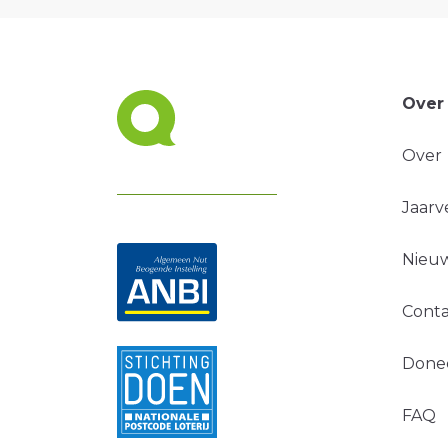
Over
Over
Jaarv
Nieuw
Conta
Done
FAQ