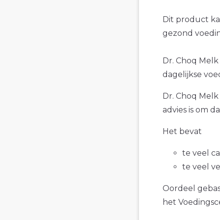
Dit product k
gezond voedin
Dr. Choq Melk 
dagelijkse voe
Dr. Choq Melk 
advies is om d
Het bevat
te veel c
te veel v
Oordeel gebase
het Voedings