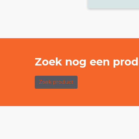
Zoek nog een prod
Zoek product