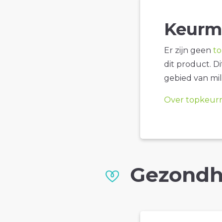
Keurm
Er zijn geen
t
dit product. D
gebied van mil
Over topkeur
Gezondh