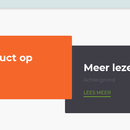
uct op
Meer lez
Achtergrond
LEES MEER