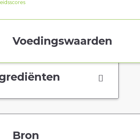
idsscores
Voedingswaarden
grediënten
Bron