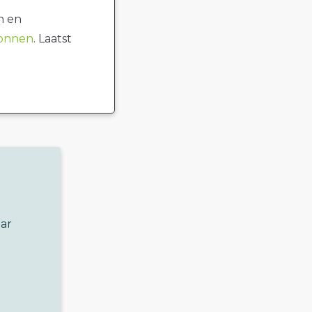
n en
ronnen
. Laatst
ar