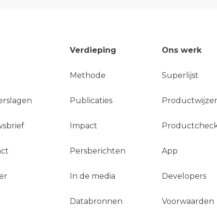
Verdieping
Ons werk
Methode
Superlijst
erslagen
Publicaties
Productwijzer
sbrief
Impact
Productchec
ct
Persberichten
App
er
In de media
Developers
Databronnen
Voorwaarden