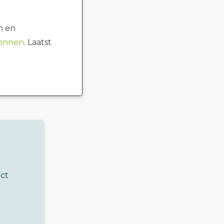
n en
ronnen
. Laatst
uct