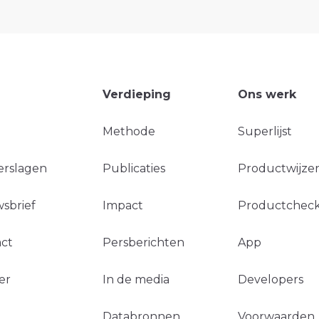
Verdieping
Ons werk
Methode
Superlijst
erslagen
Publicaties
Productwijzer
sbrief
Impact
Productchec
ct
Persberichten
App
er
In de media
Developers
Databronnen
Voorwaarden