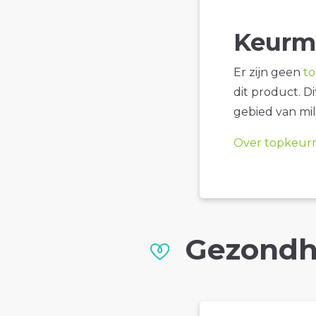
Keurm
Er zijn geen
t
dit product. D
gebied van mil
Over topkeur
Gezondh