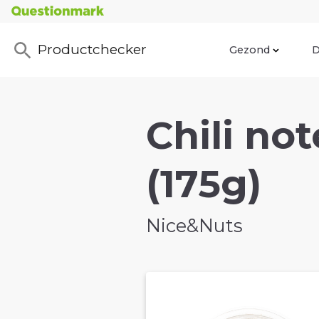
Productchecker
Gezond
D
Chili no
(175g)
Nice&Nuts