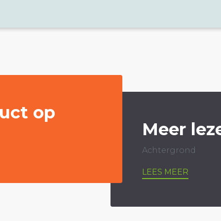
uct op
Meer lez
Achtergrond
LEES MEER