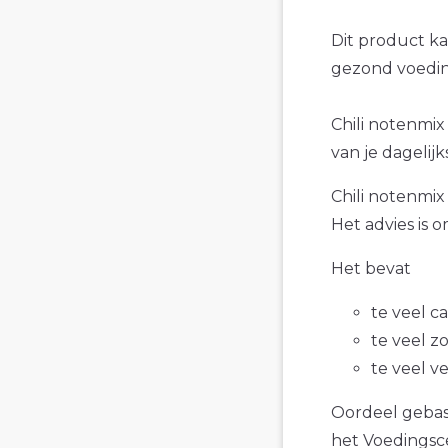
Dit product k
gezond voedin
Chili notenmix
van je dagelijk
Chili notenmix
Het advies is 
Het bevat
te veel c
te veel z
te veel v
Oordeel gebase
het Voedings