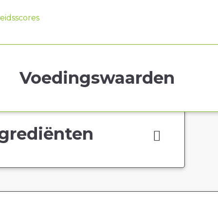
idsscores
Voedingswaarden
grediënten