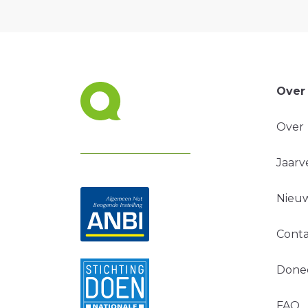
Over
Over
Jaarv
Nieuw
Conta
Done
FAQ