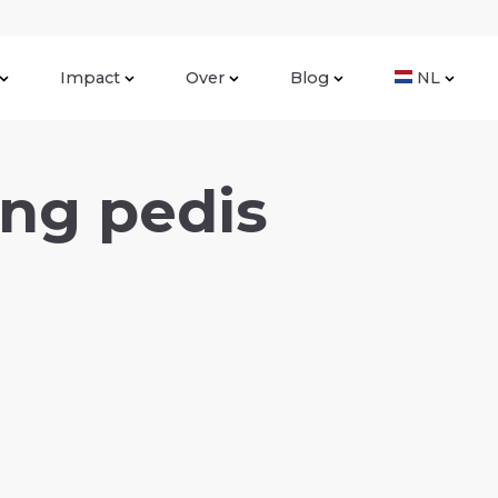
Impact
Over
Blog
NL
ang pedis