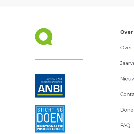
Over
Over
Jaarv
Nieuw
Conta
Done
FAQ