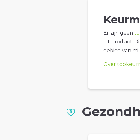
Keurm
Er zijn geen
t
dit product. D
gebied van mil
Over topkeur
Gezondh