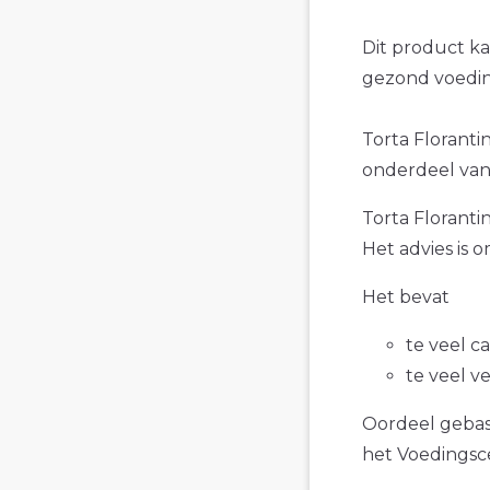
Dit product k
gezond voedin
Torta Florantin
onderdeel van 
Torta Florantin
Het advies is 
Het bevat
te veel c
te veel v
Oordeel gebase
het Voedings