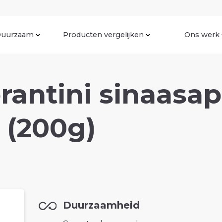
uurzaam
Producten vergelijken
Ons werk
orantini sinaasa
 (200g)
Duurzaamheid