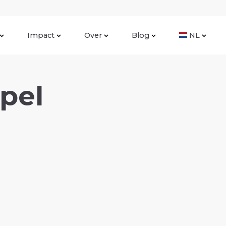
Impact
Over
Blog
NL
ppel