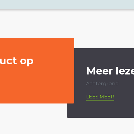
uct op
Meer lez
Achtergrond
LEES MEER