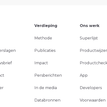
Verdieping
Ons werk
Methode
Superlijst
erslagen
Publicaties
Productwijzer
sbrief
Impact
Productchec
ct
Persberichten
App
er
In de media
Developers
Databronnen
Voorwaarden