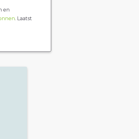
n en
ronnen
. Laatst