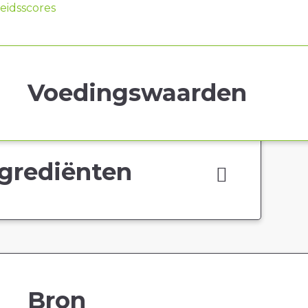
idsscores
Voedingswaarden
grediënten
Bron