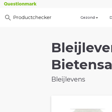
Productchecker
Gezond
D
Bleijlev
Bietensa
Bleijlevens