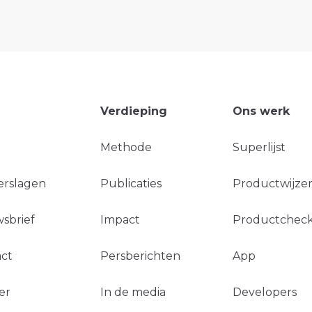
Verdieping
Ons werk
Methode
Superlijst
erslagen
Publicaties
Productwijzer
sbrief
Impact
Productchec
ct
Persberichten
App
er
In de media
Developers