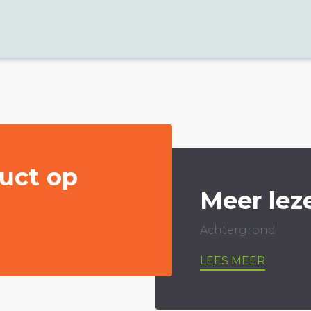
uct op
Meer lez
Achtergrond
LEES MEER