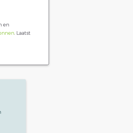
n en
ronnen
. Laatst
n