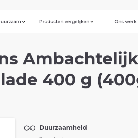
uurzaam
Producten vergelijken
Ons werk
ens Ambachtelij
lade 400 g (400
Duurzaamheid