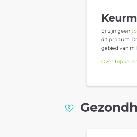
Keurm
Er zijn geen
t
dit product. D
gebied van mil
Over topkeur
Gezondh