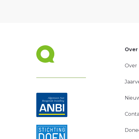
Over
Over
Jaarv
Nieuw
Conta
Done