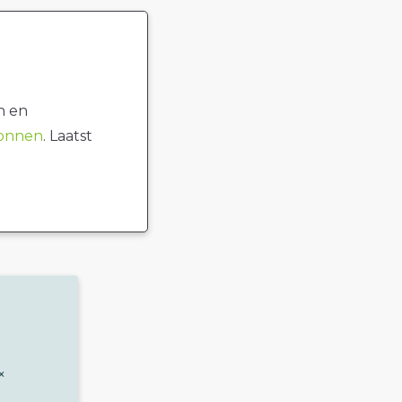
n en
ronnen
. Laatst
×