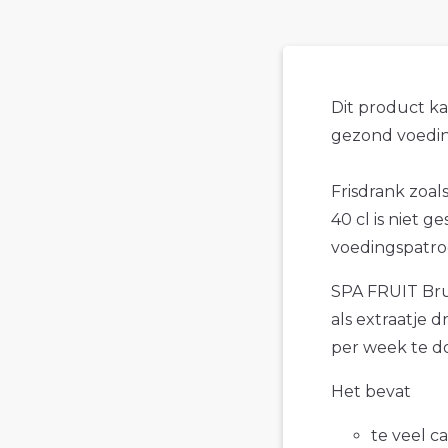
Dit product k
gezond voedin
Frisdrank zoal
40 cl is niet g
voedingspatro
SPA FRUIT Brui
als extraatje d
per week te d
Het bevat
te veel c