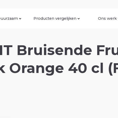
uurzaam
Producten vergelijken
Ons werk
T Bruisende Fru
k Orange 40 cl (F