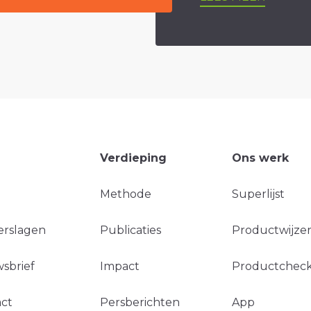
Verdieping
Ons werk
Methode
Superlijst
erslagen
Publicaties
Productwijzer
sbrief
Impact
Productchec
ct
Persberichten
App