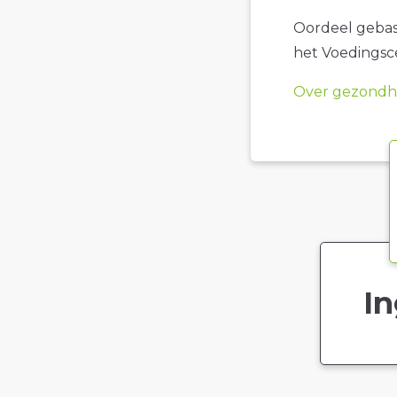
Oordeel gebase
het Voedings
Over gezondhe
In