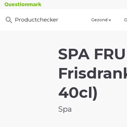
Productchecker
Gezond
D
SPA FRUI
Frisdran
40cl)
Spa