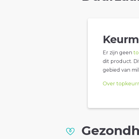
Keurm
Er zijn geen
t
dit product. D
gebied van mil
Over topkeur
Gezondh