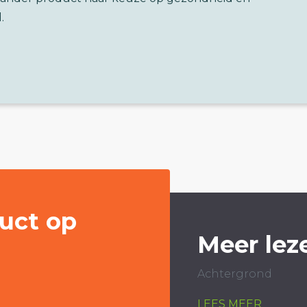
.
uct op
Meer lez
Achtergrond
LEES MEER