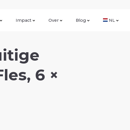
Impact
Over
Blog
NL
itige
les, 6 ×