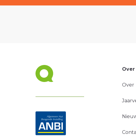
Over
Over
Jaarv
Nieuw
Conta