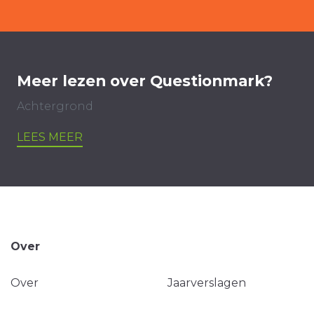
Meer lezen over Questionmark?
Achtergrond
LEES MEER
Over
Over
Jaarverslagen