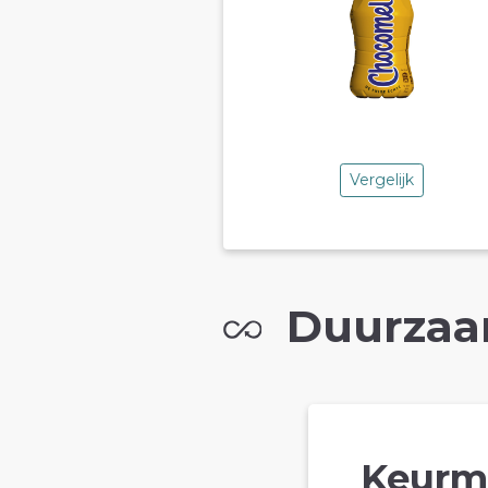
Vergelijk
Duurzaa
Keurm