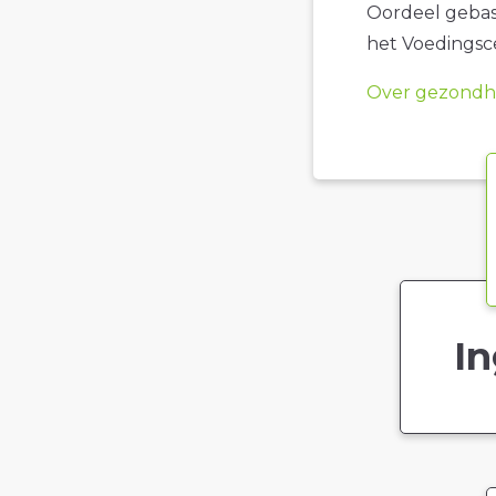
Oordeel gebase
het Voedings
Over gezondhe
In