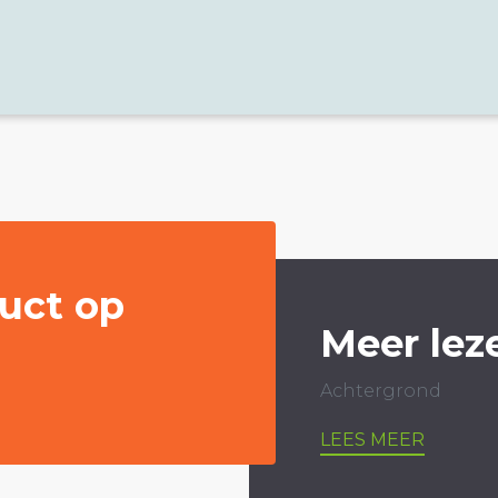
uct op
Meer lez
Achtergrond
LEES MEER