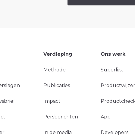
Verdieping
Ons werk
Methode
Superlijst
erslagen
Publicaties
Productwijzer
sbrief
Impact
Productchec
ct
Persberichten
App
er
In de media
Developers