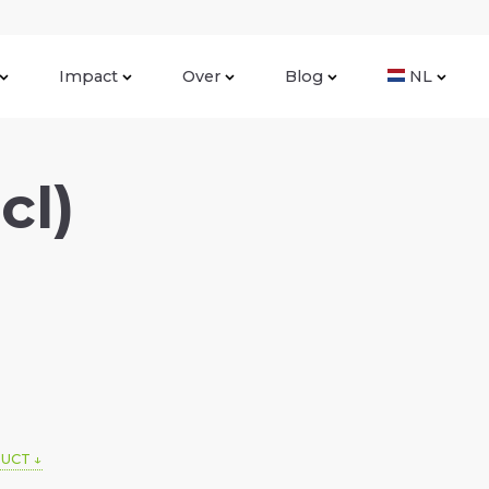
Impact
Over
Blog
NL
cl)
DUCT