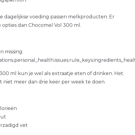
e dagelijkse voeding passen melkproducten. Er
e opties dan Chocomel Vol 300 ml.
n missing:
ations.personal_health.issues.rule_keys.ingredients_hea
00 ml kun je wel als extraatje eten of drinken. Het
at niet meer dan drie keer per week te doen.
alorieën
out
erzadigd vet