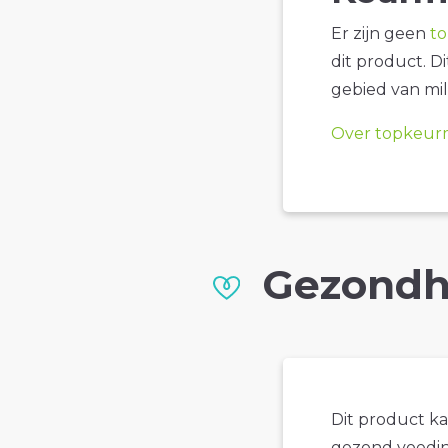
Er zijn geen
t
dit product. D
gebied van mil
Over topkeur
Gezondh
Dit product k
gezond voedin