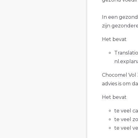
In een gezond
zijn gezonder
Het bevat
Translatio
nl.explan
Chocomel Vol 3
advies is om d
Het bevat
te veel c
te veel z
te veel v