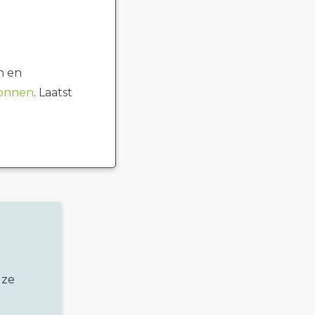
n en
ronnen
. Laatst
uze