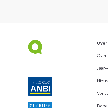
Over
Over
Jaarv
Nieuw
Conta
Done