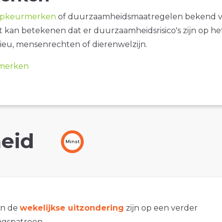
opkeurmerken
of duurzaamheidsmaatregelen bekend 
it kan betekenen dat er duurzaamheidsrisico's zijn op he
ieu, mensenrechten of dierenwelzijn.
merken
eid
Minst
an de
wekelijkse uitzondering
zijn op een verder
gspatroon.