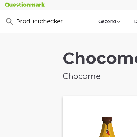
Productchecker
Gezond
D
Chocomel
Chocomel