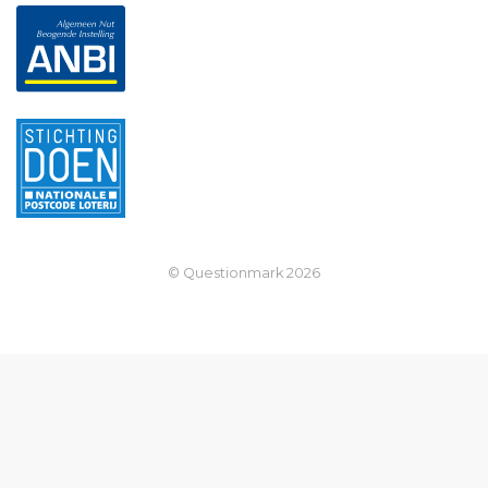
© Questionmark
2026