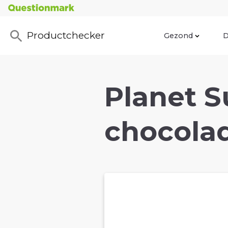
Productchecker
Gezond
D
Planet S
chocolad