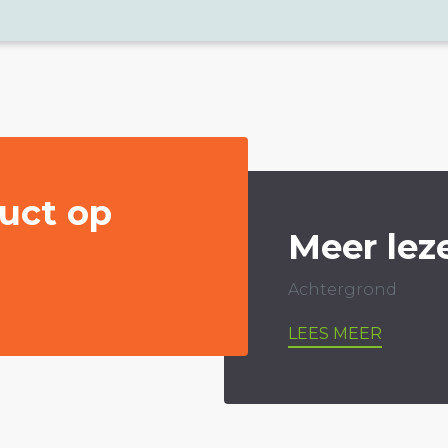
uct op
Meer lez
Achtergrond
LEES MEER