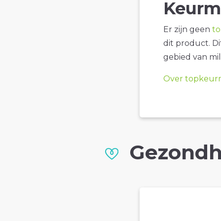
Keurm
Er zijn geen
t
dit product. D
gebied van mil
Over topkeur
Gezondh