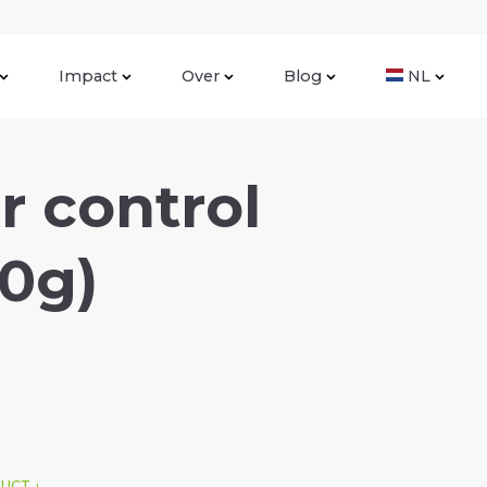
Impact
Over
Blog
NL
 control
40g)
DUCT