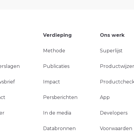
Verdieping
Ons werk
Methode
Superlijst
erslagen
Publicaties
Productwijzer
sbrief
Impact
Productchec
ct
Persberichten
App
er
In de media
Developers
Databronnen
Voorwaarden