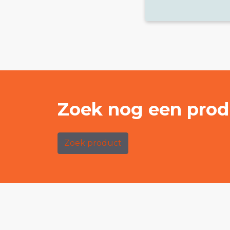
Zoek nog een prod
Zoek product