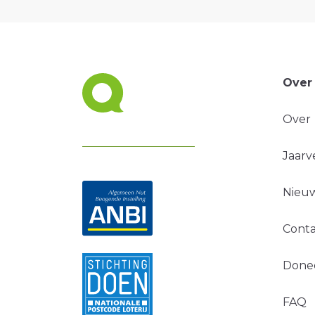
Over
Over
Jaarv
Nieuw
Conta
Done
FAQ