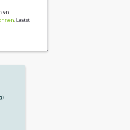
n en
ronnen
. Laatst
g)