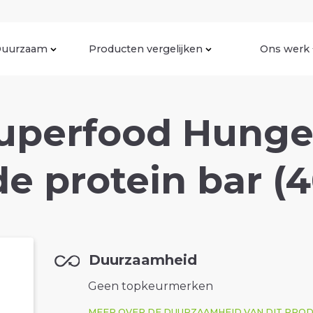
uurzaam
Producten vergelijken
Ons werk
uperfood Hunger
e protein bar (
Duurzaamheid
Geen topkeurmerken
MEER OVER DE DUURZAAMHEID VAN DIT PRO