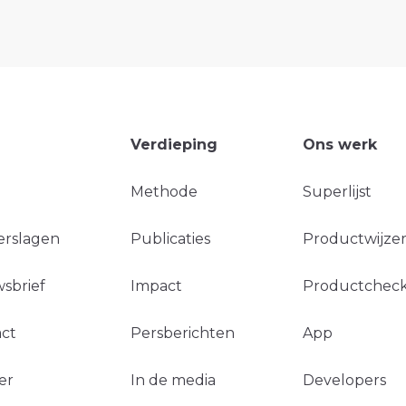
Verdieping
Ons werk
Methode
Superlijst
erslagen
Publicaties
Productwijzer
sbrief
Impact
Productchec
ct
Persberichten
App
er
In de media
Developers