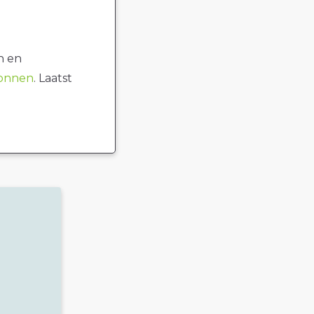
n en
ronnen
. Laatst