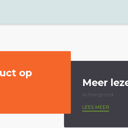
uct op
Meer lez
Achtergrond
LEES MEER