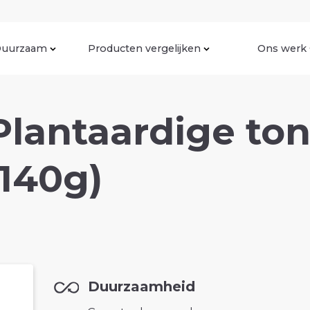
uurzaam
Producten vergelijken
Ons werk
Plantaardige ton
 (140g)
Duurzaamheid