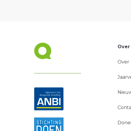
Over
Over
Jaarv
Nieuw
Conta
Done