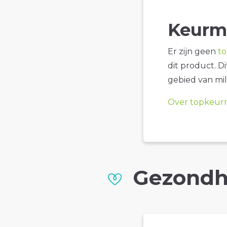
Keurm
Er zijn geen
t
dit product. D
gebied van mil
Over topkeur
Gezondh