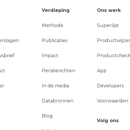
Verdieping
Ons werk
Methode
Superlijst
erslagen
Publicaties
Productwijzer
sbrief
Impact
Productchec
ct
Persberichten
App
er
In de media
Developers
Databronnen
Voorwaarden
Blog
Volg ons