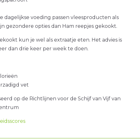
e dagelijkse voeding passen vleesproducten als
zijn gezondere opties dan Ham reepjes gekookt.
kookt kun je wel als extraatje eten. Het advies is
er dan drie keer per week te doen.
alorieën
erzadigd vet
erd op de Richtlijnen voor de Schijf van Vijf van
centrum
idsscores