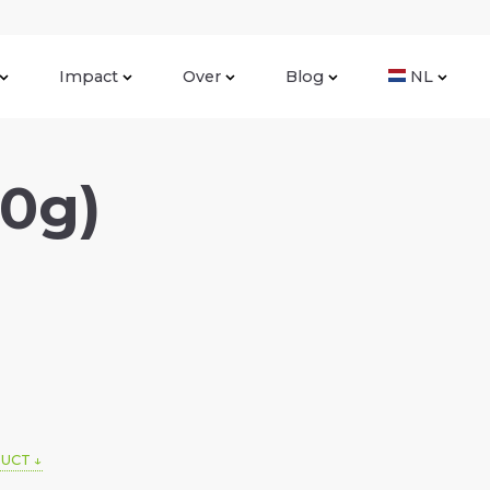
Impact
Over
Blog
NL
50g)
DUCT