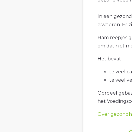
In een gezond
eiwitbron. Er 
Ham reepjes ge
om dat niet me
Het bevat
te veel c
te veel v
Oordeel gebase
het Voedings
Over gezondhe