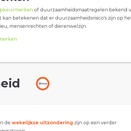
opkeurmerken
of duurzaamheidsmaatregelen bekend 
it kan betekenen dat er duurzaamheidsrisico's zijn op he
ieu, mensenrechten of dierenwelzijn.
merken
eid
Minst
an de
wekelijkse uitzondering
zijn op een verder
gspatroon.