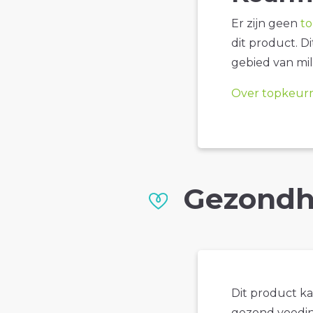
Er zijn geen
t
dit product. D
gebied van mil
Over topkeur
Gezondh
Dit product k
gezond voedin