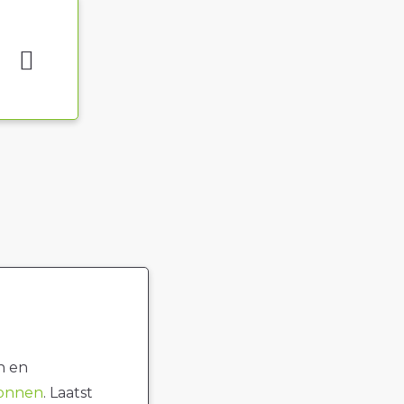
n en
ronnen
. Laatst