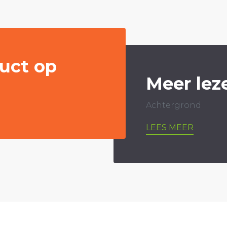
uct op
Meer lez
Achtergrond
LEES MEER