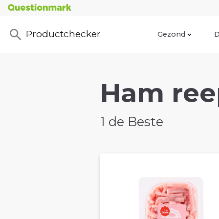
Productchecker
Gezond
D
Ham reep
1 de Beste