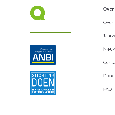
Over
Over
Jaarv
Nieuw
Conta
Done
FAQ