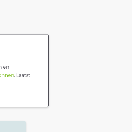
n en
ronnen
. Laatst