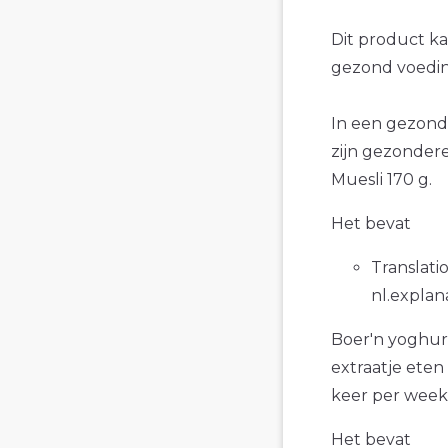
Dit product k
gezond voedin
In een gezond
zijn gezonder
Muesli 170 g.
Het bevat
Translatio
nl.explan
Boer'n yoghurt
extraatje eten
keer per week
Het bevat