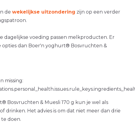
an de
wekelijkse uitzondering
zijn op een verder
gspatroon.
e dagelijkse voeding passen melkproducten. Er
e opties dan Boer'n yoghurt® Bosvruchten &
n missing:
ations.personal_health.issues.rule_keys.ingredients_hea
® Bosvruchten & Muesli 170 g kun je wel als
 of drinken. Het advies is om dat niet meer dan drie
 te doen.