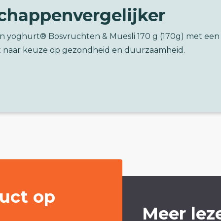
chappenvergelijker
r'n yoghurt® Bosvruchten & Muesli 170 g (170g) met een
 naar keuze op gezondheid en duurzaamheid.
uct op
Meer lez