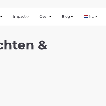
Impact
Over
Blog
NL
chten &