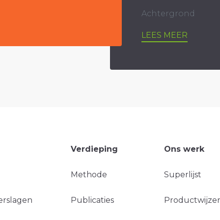
Achtergrond
LEES MEER
Verdieping
Ons werk
Methode
Superlijst
erslagen
Publicaties
Productwijzer