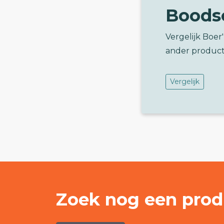
Boods
Vergelijk Boe
ander product
Vergelijk
Zoek nog een prod