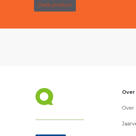
Zoek product
Over
Over
Jaarv