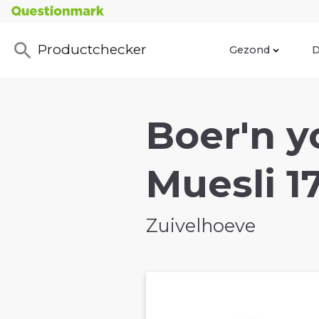
Productchecker
Gezond
D
Boer'n 
Muesli 1
Zuivelhoeve