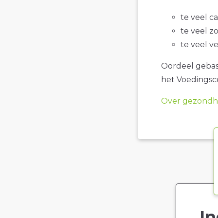
te veel c
te veel z
te veel v
Oordeel gebase
het Voedings
Over gezondhe
In