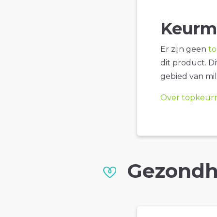
Keurm
Er zijn geen
t
dit product. D
gebied van mil
Over topkeur
Gezondh