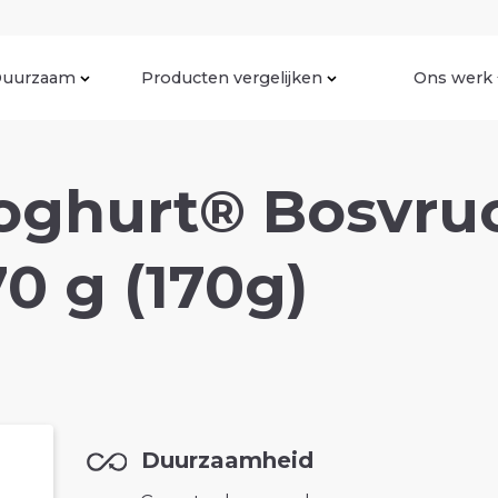
uurzaam
Producten vergelijken
Ons werk
yoghurt® Bosvru
70 g (170g)
Duurzaamheid