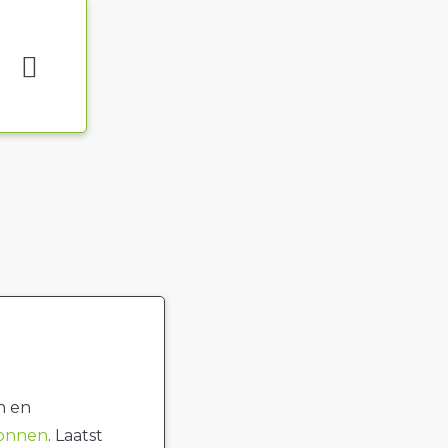
n en
ronnen
. Laatst