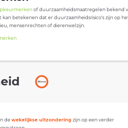
opkeurmerken
of duurzaamheidsmaatregelen bekend 
it kan betekenen dat er duurzaamheidsrisico's zijn op he
ieu, mensenrechten of dierenwelzijn.
merken
eid
Minst
an de
wekelijkse uitzondering
zijn op een verder
gspatroon.