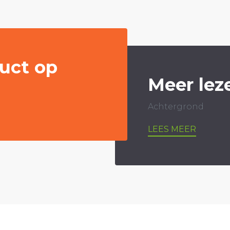
uct op
Meer lez
Achtergrond
LEES MEER