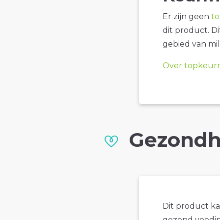
Er zijn geen
t
dit product. D
gebied van mil
Over topkeur
Gezondh
Dit product k
gezond voedin