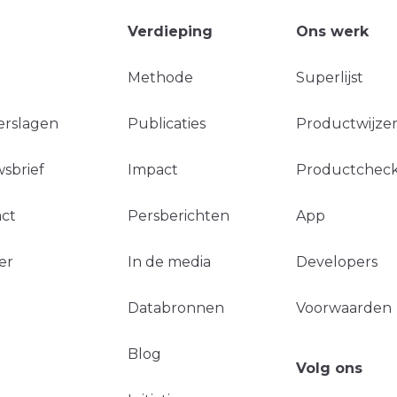
Verdieping
Ons werk
Methode
Superlijst
erslagen
Publicaties
Productwijzer
sbrief
Impact
Productchec
ct
Persberichten
App
er
In de media
Developers
Databronnen
Voorwaarden
Blog
Volg ons