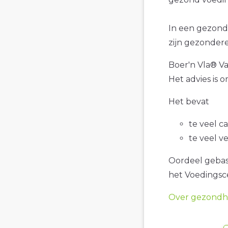
In een gezond
zijn gezondere
Boer'n Vla® Van
Het advies is 
Het bevat
te veel c
te veel v
Oordeel gebase
het Voedings
Over gezondhe