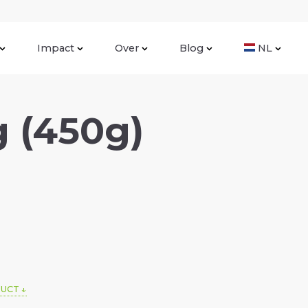
Impact
Over
Blog
NL
g (450g)
DUCT