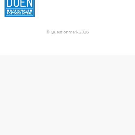
© Questionmark
2026