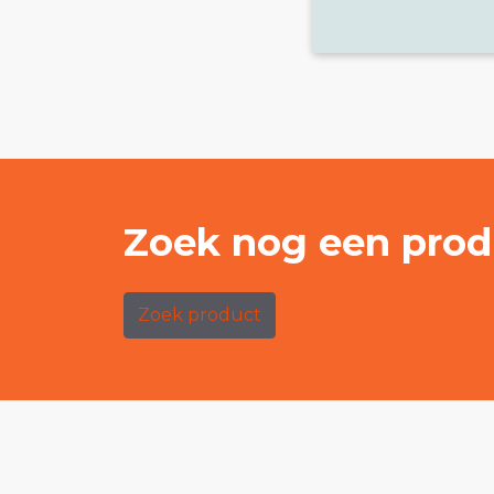
Zoek nog een prod
Zoek product