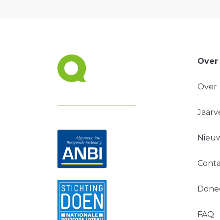
Over
Over
Jaarv
Nieuw
Conta
Done
FAQ