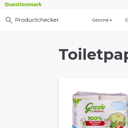
Productchecker
Gezond
D
Toiletpap