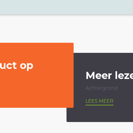
uct op
Meer lez
Achtergrond
LEES MEER