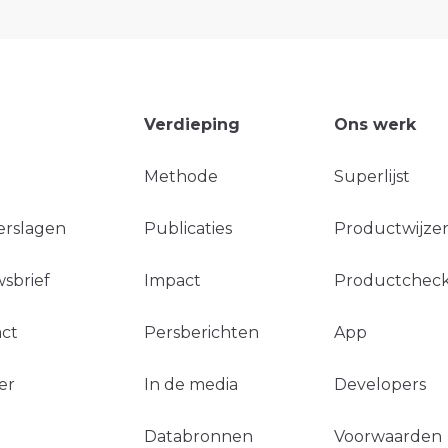
Verdieping
Ons werk
Methode
Superlijst
erslagen
Publicaties
Productwijzer
sbrief
Impact
Productchec
ct
Persberichten
App
er
In de media
Developers
Databronnen
Voorwaarden