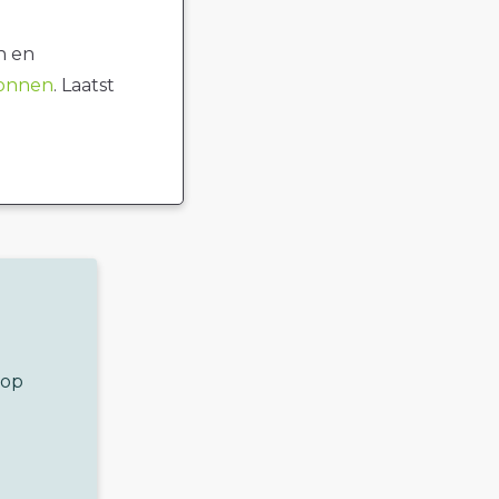
n en
ronnen
. Laatst
 op