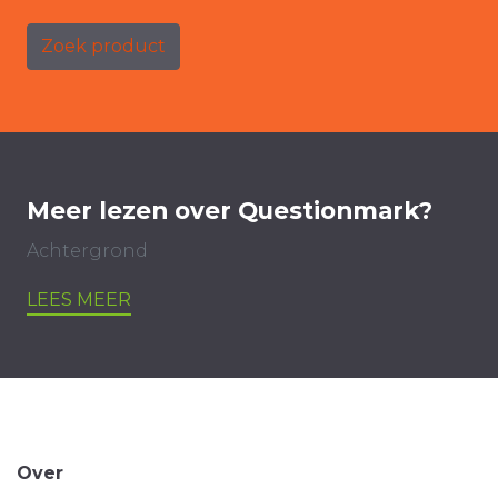
Zoek product
Meer lezen over Questionmark?
Achtergrond
LEES MEER
Over