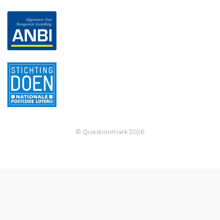
© Questionmark
2026