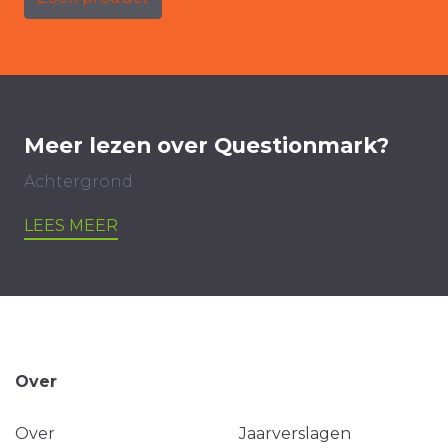
Meer lezen over Questionmark?
Achtergrond
LEES MEER
Over
Over
Jaarverslagen