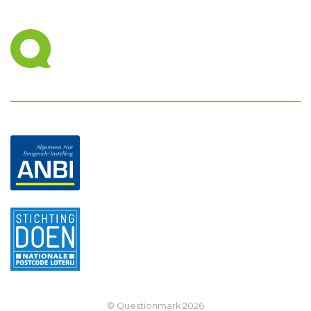
© Questionmark
2026