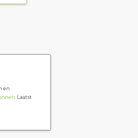
n en
ronnen
. Laatst