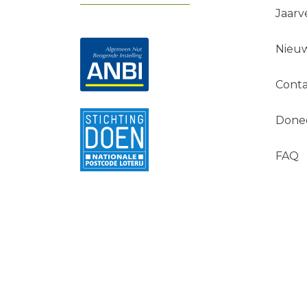
Jaarv
Nieuw
Conta
Done
FAQ