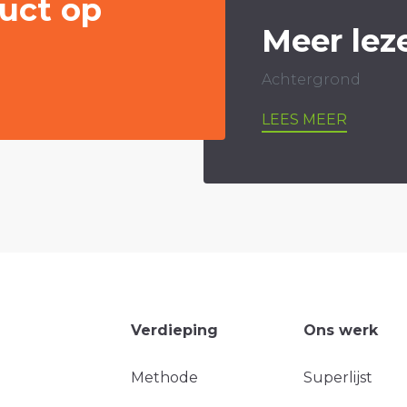
uct op
Meer lez
Achtergrond
LEES MEER
Verdieping
Ons werk
Methode
Superlijst