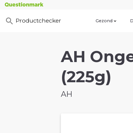
Productchecker
Gezond
D
AH Onge
(225g)
AH