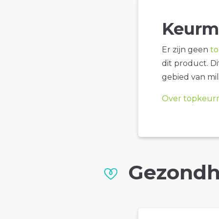
Keurm
Er zijn geen
t
dit product. D
gebied van mil
Over topkeur
Gezondh