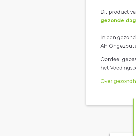
Dit product val
gezonde dage
In een gezonde
AH Ongezoute
Oordeel gebase
het Voedings
Over gezondhe