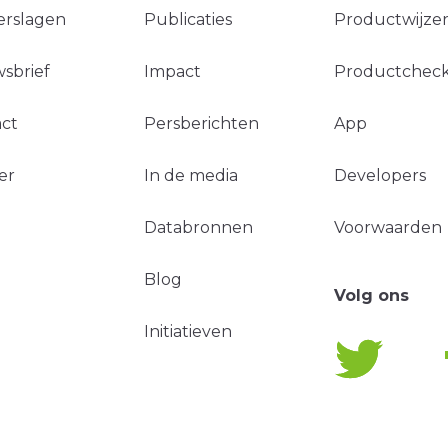
erslagen
Publicaties
Productwijzer
sbrief
Impact
Productchec
ct
Persberichten
App
er
In de media
Developers
Databronnen
Voorwaarden
Blog
Volg ons
Initiatieven