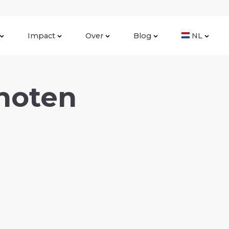
Impact
Over
Blog
NL
noten