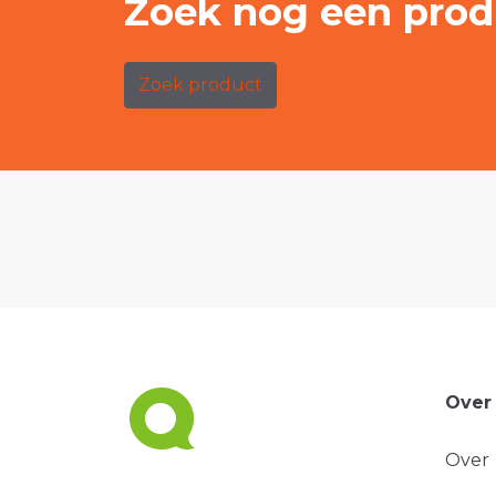
Zoek nog een prod
Zoek product
Over
Over