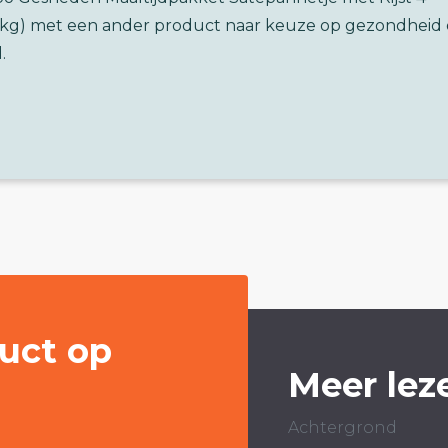
3kg) met een ander product naar keuze op gezondheid
.
uct op
Meer lez
Achtergrond