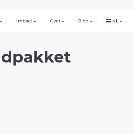
Impact
Over
Blog
NL
jdpakket