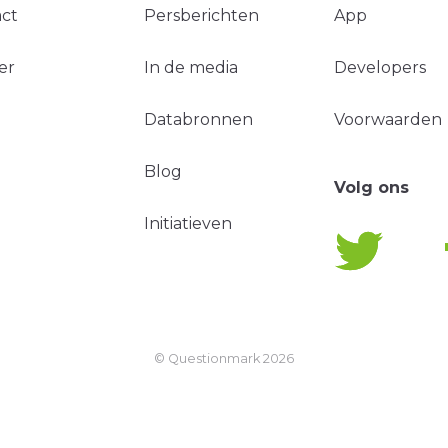
ct
Persberichten
App
er
In de media
Developers
Databronnen
Voorwaarden
Blog
Volg ons
Initiatieven
© Questionmark
2026