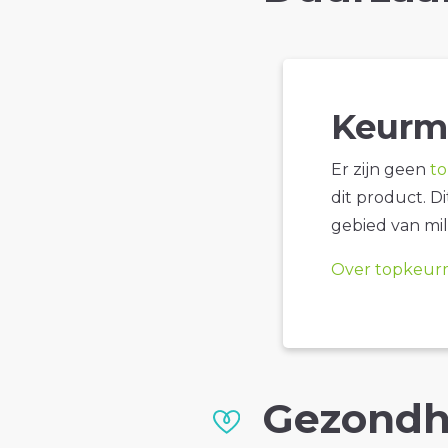
Keurm
Er zijn geen
t
dit product. D
gebied van mil
Over topkeur
Gezondh