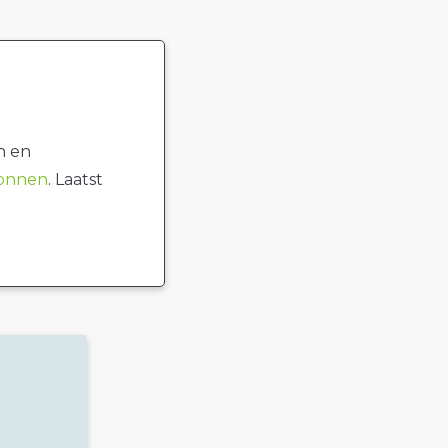
n en
ronnen
. Laatst