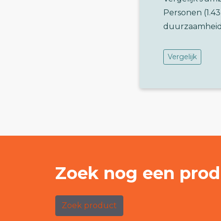
Personen (1.4
duurzaamheid
Vergelijk
Zoek nog een prod
Zoek product