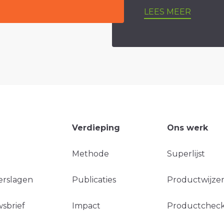
LEES MEER
Verdieping
Ons werk
Methode
Superlijst
erslagen
Publicaties
Productwijzer
sbrief
Impact
Productchec