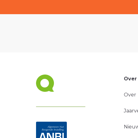
Over
Over
Jaarv
Nieuw