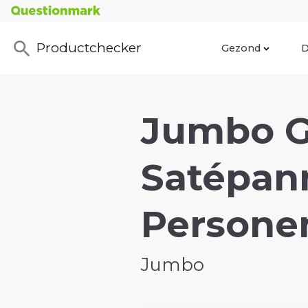
Productchecker
Gezond
D
Jumbo G
Satépann
Personen
Jumbo