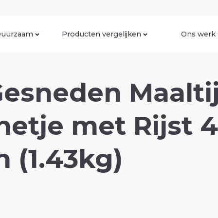
uurzaam
Producten vergelijken
Ons werk
esneden Maalti
etje met Rijst 4
 (1.43kg)