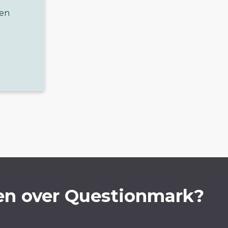
 en
en over Questionmark?