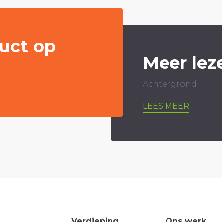
uct op
Meer lez
Achtergrond
LEES MEER
Verdieping
Ons werk