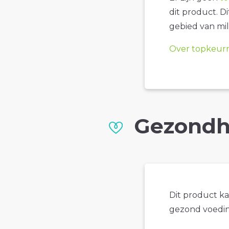
dit product. D
gebied van mil
Over topkeur
Gezondh
Dit product k
gezond voedin