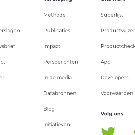
Methode
Superlijst
erslagen
Publicaties
Productwijzer
sbrief
Impact
Productchec
ct
Persberichten
App
er
In de media
Developers
Databronnen
Voorwaarden
Blog
Volg ons
Initiatieven