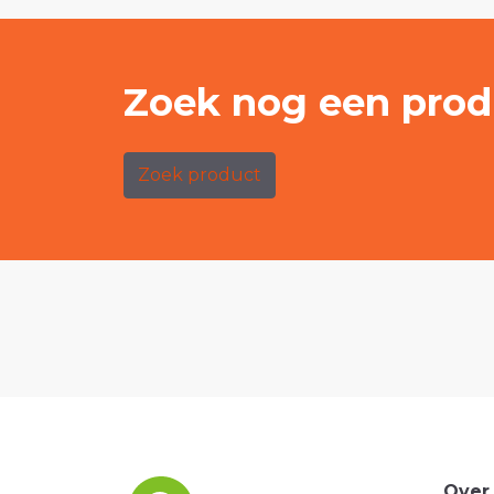
Zoek nog een prod
Zoek product
Over