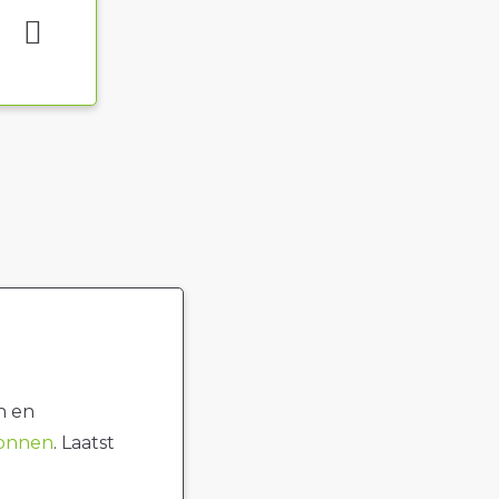
n en
ronnen
. Laatst