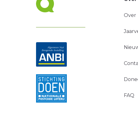
Over
Jaarv
Nieuw
Conta
Done
FAQ