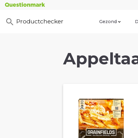
Productchecker
Gezond
D
Appeltaa