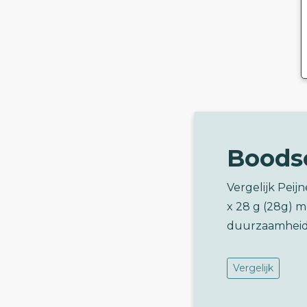
Boods
Vergelijk Peij
x 28 g (28g) 
duurzaamheid
Vergelijk