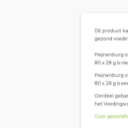
Dit product k
gezond voedin
Peijnenburg on
80 x 28 g is ni
Peijnenburg on
80 x 28 g is ee
Oordeel gebase
het Voedings
Over gezondhe