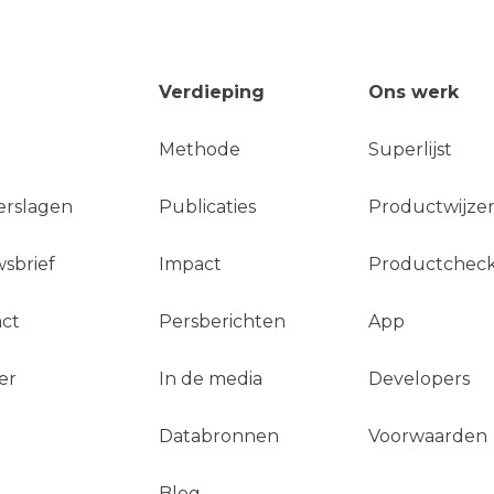
Verdieping
Ons werk
Methode
Superlijst
erslagen
Publicaties
Productwijzer
sbrief
Impact
Productchec
ct
Persberichten
App
er
In de media
Developers
Databronnen
Voorwaarden
Blog