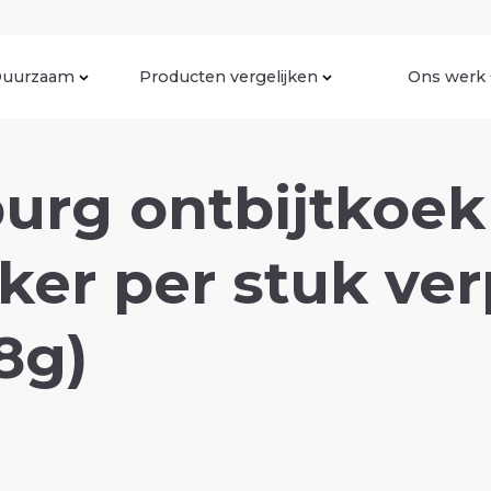
uurzaam
Producten vergelijken
Ons werk
urg ontbijtkoek
ker per stuk ve
8g)