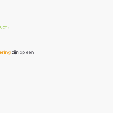
DUCT
ering
zijn op een