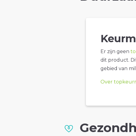
Keurm
Er zijn geen
t
dit product. D
gebied van mil
Over topkeur
Gezondh