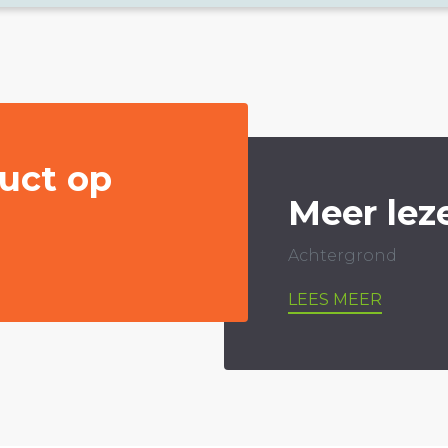
uct op
Meer lez
Achtergrond
LEES MEER