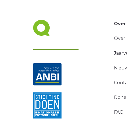
Over
Over
Jaarv
Nieuw
Conta
Done
FAQ