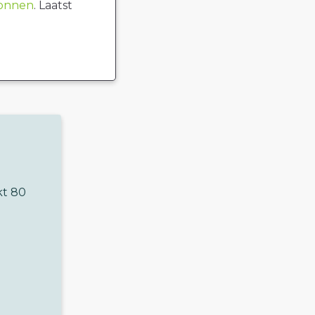
ronnen
. Laatst
kt 80