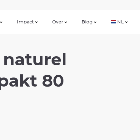
Impact
Over
Blog
NL
 naturel
rpakt 80