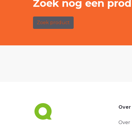
Zoek nog een prod
Zoek product
Over
Over