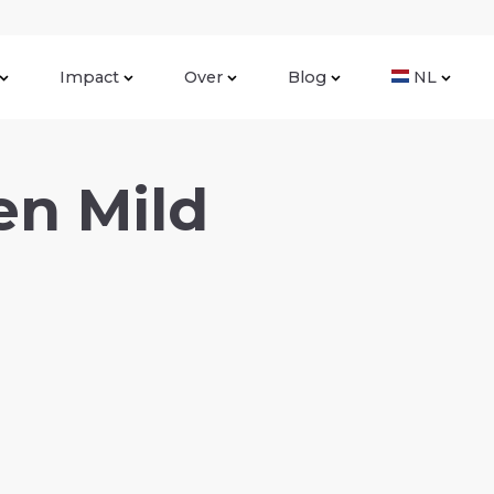
Impact
Over
Blog
NL
en Mild