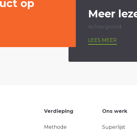
uct op
Meer lez
Achtergrond
LEES MEER
Verdieping
Ons werk
Methode
Superlijst