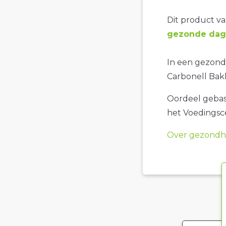
Dit product val
gezonde dage
In een gezonde
Carbonell Bakk
Oordeel gebase
het Voedings
Over gezondhe