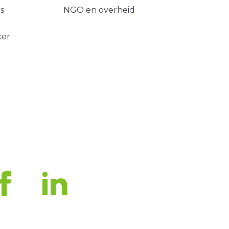
s
NGO en overheid
ker