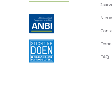
Jaarv
Nieuw
Conta
Done
FAQ