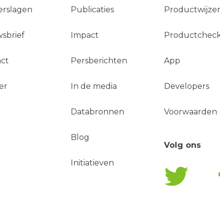
erslagen
Publicaties
Productwijzer
sbrief
Impact
Productchec
ct
Persberichten
App
er
In de media
Developers
Databronnen
Voorwaarden
Blog
Volg ons
Initiatieven