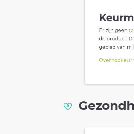
Keurm
Er zijn geen
t
dit product. D
gebied van mil
Over topkeur
Gezondh