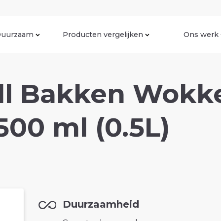
uurzaam
Producten vergelijken
Ons werk
ll Bakken Wokk
 500 ml (0.5L)
Duurzaamheid