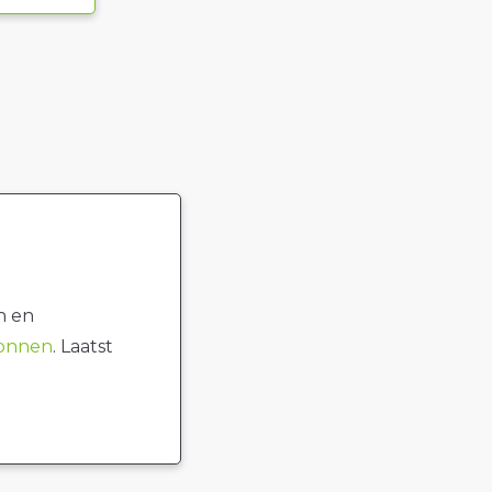
n en
ronnen
. Laatst