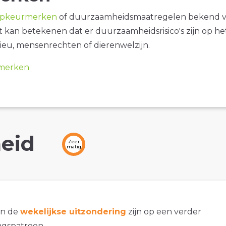
opkeurmerken
of duurzaamheidsmaatregelen bekend 
it kan betekenen dat er duurzaamheidsrisico's zijn op he
ieu, mensenrechten of dierenwelzijn.
merken
eid
Zeer
matig
an de
wekelijkse uitzondering
zijn op een verder
gspatroon.