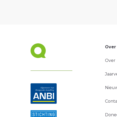
Over
Over
Jaarv
Nieuw
Conta
Done