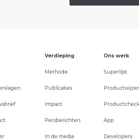
Verdieping
Ons werk
Methode
Superlijst
erslagen
Publicaties
Productwijzer
sbrief
Impact
Productchec
ct
Persberichten
App
er
In de media
Developers