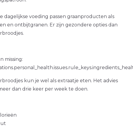
e dagelijkse voeding passen graanproducten als
n en ontbijtgranen. Er zijn gezondere opties dan
broodjes.
n missing:
ations.personal_health.issues.rule_keys.ingredients_hea
oodjes kun je wel als extraatje eten. Het advies
 meer dan drie keer per week te doen.
alorieën
out