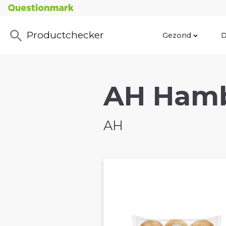
Productchecker
Gezond
D
AH Hamb
AH