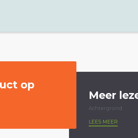
uct op
Meer lez
Achtergrond
LEES MEER