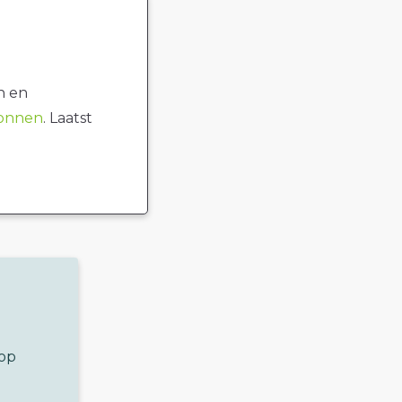
n en
ronnen
. Laatst
 op