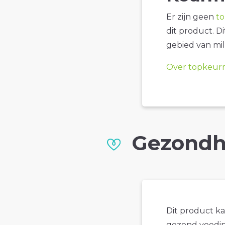
Er zijn geen
t
dit product. D
gebied van mil
Over topkeur
Gezondh
Dit product k
gezond voedin