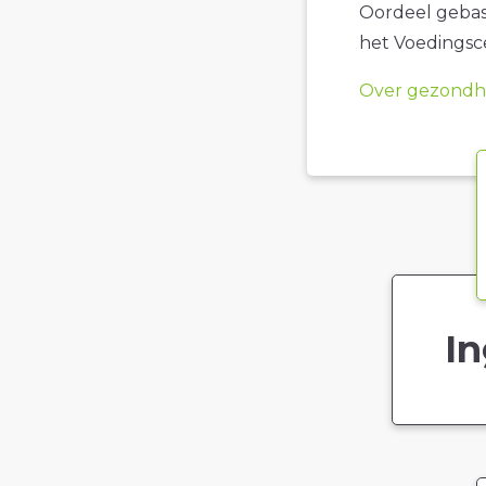
Oordeel gebase
het Voedings
Over gezondhe
In