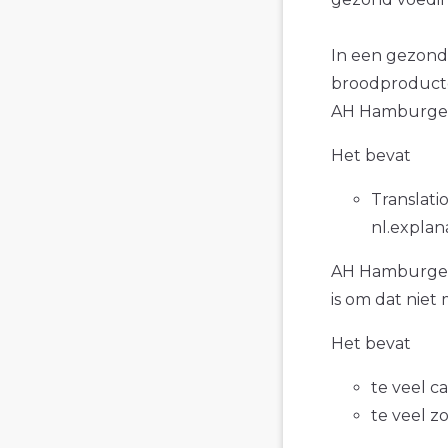
In een gezond
broodproducte
AH Hamburger
Het bevat
Translatio
nl.explan
AH Hamburgerbr
is om dat niet
Het bevat
te veel c
te veel z