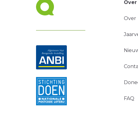
Over
Over
Jaarv
Nieuw
Conta
Done
FAQ