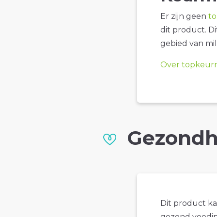
Er zijn geen
t
dit product. D
gebied van mil
Over topkeur
Gezondh
Dit product k
gezond voedin