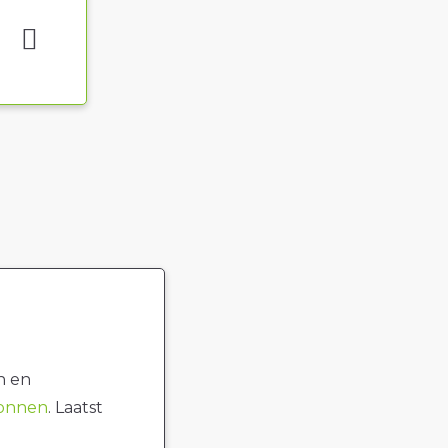
n en
ronnen
. Laatst