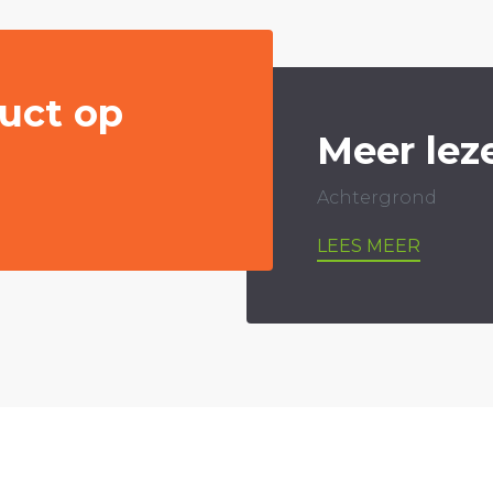
uct op
Meer lez
Achtergrond
LEES MEER