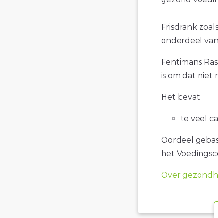
Frisdrank zoal
onderdeel van 
Fentimans Rasp
is om dat niet
Het bevat
te veel c
Oordeel gebase
het Voedings
Over gezondhe