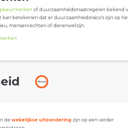
opkeurmerken
of duurzaamheidsmaatregelen bekend 
it kan betekenen dat er duurzaamheidsrisico's zijn op he
ieu, mensenrechten of dierenwelzijn.
merken
eid
Minst
an de
wekelijkse uitzondering
zijn op een verder
gspatroon.