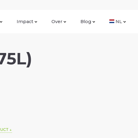
Impact
Over
Blog
NL
75L)
DUCT