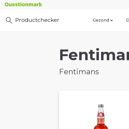
Productchecker
Gezond
D
Fentiman
Fentimans