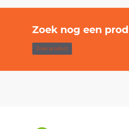
Zoek nog een prod
Zoek product