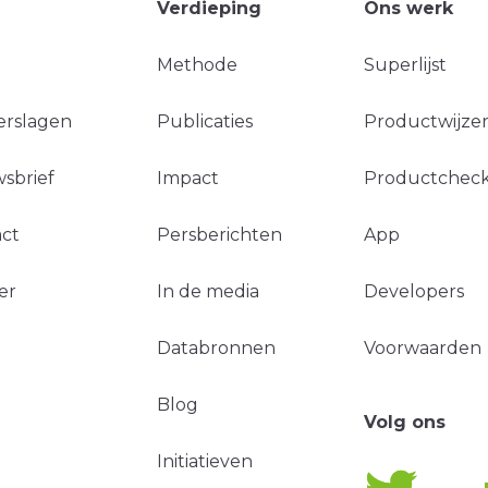
Verdieping
Ons werk
Methode
Superlijst
erslagen
Publicaties
Productwijzer
sbrief
Impact
Productchec
ct
Persberichten
App
er
In de media
Developers
Databronnen
Voorwaarden
Blog
Volg ons
Initiatieven