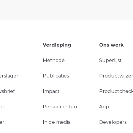
Verdieping
Ons werk
Methode
Superlijst
erslagen
Publicaties
Productwijzer
sbrief
Impact
Productchec
ct
Persberichten
App
er
In de media
Developers