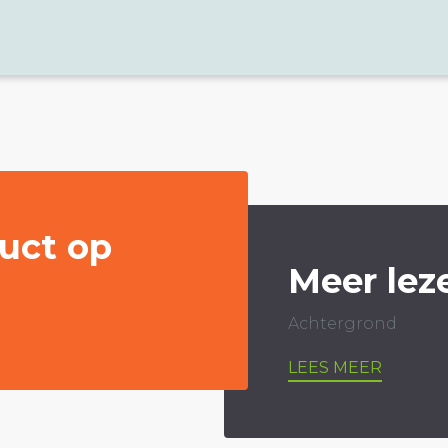
uct op
Meer lez
Achtergrond
LEES MEER