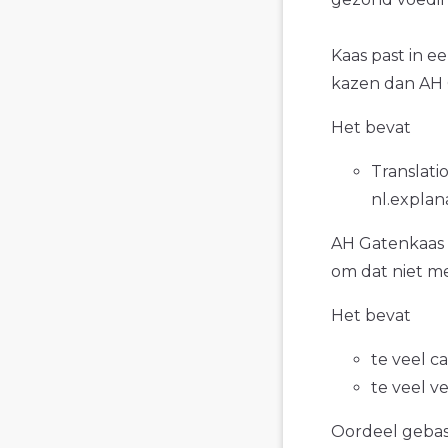
Kaas past in e
kazen dan AH 
Het bevat
Translatio
nl.explan
AH Gatenkaas b
om dat niet me
Het bevat
te veel c
te veel v
Oordeel gebase