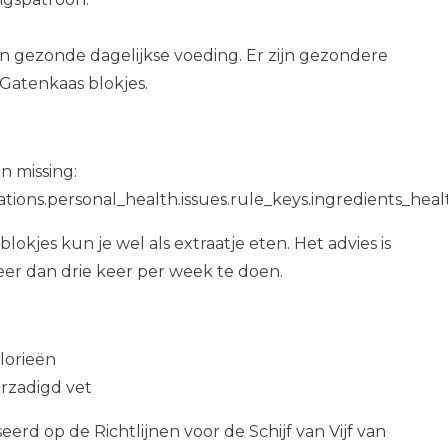
en gezonde dagelijkse voeding. Er zijn gezondere
Gatenkaas blokjes.
n missing:
ations.personal_health.issues.rule_keys.ingredients_hea
lokjes kun je wel als extraatje eten. Het advies is
er dan drie keer per week te doen.
alorieën
erzadigd vet
erd op de Richtlijnen voor de Schijf van Vijf van