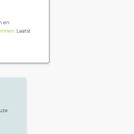
n en
ronnen
. Laatst
euze