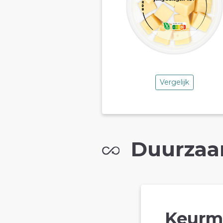
Vergelijk
Duurzaa
Keurm