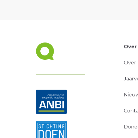
Over
Over
Jaarv
Nieuw
Conta
Done