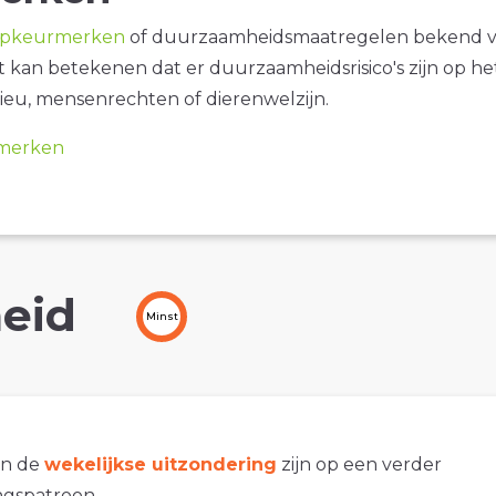
opkeurmerken
of duurzaamheidsmaatregelen bekend 
it kan betekenen dat er duurzaamheidsrisico's zijn op he
ieu, mensenrechten of dierenwelzijn.
merken
eid
Minst
an de
wekelijkse uitzondering
zijn op een verder
gspatroon.