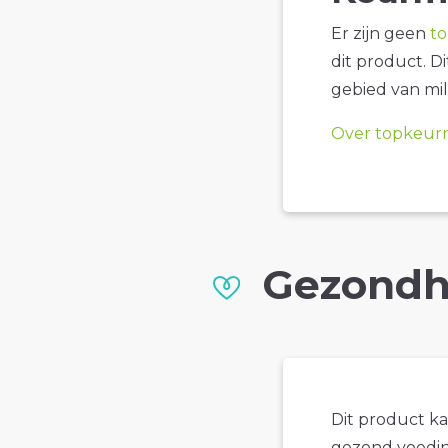
Er zijn geen
t
dit product. D
gebied van mil
Over topkeur
Gezondh
Dit product k
gezond voedin