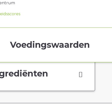
centrum
idsscores
Voedingswaarden
grediënten