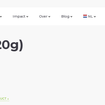
Impact
Over
Blog
NL
20g)
DUCT