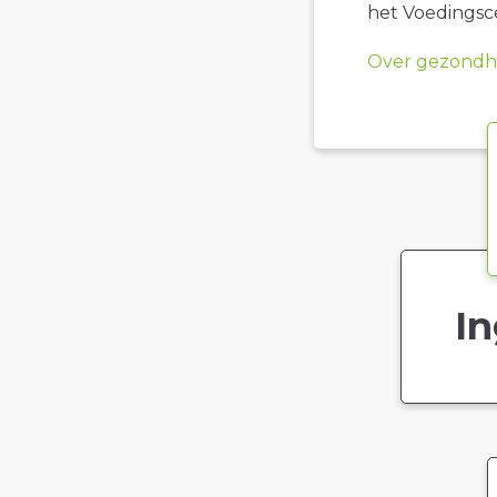
het Voedings
Over gezondhe
In