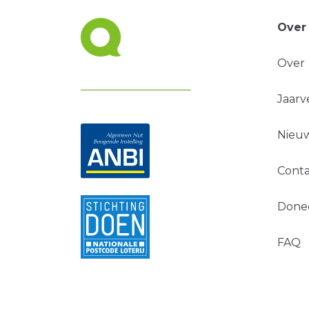
Over
Over
Jaarv
Nieuw
Conta
Done
FAQ