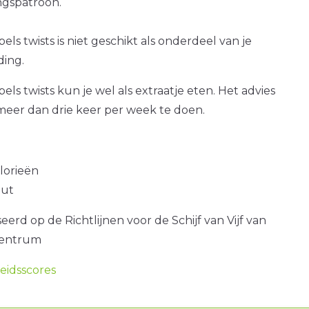
gspatroon.
ls twists is niet geschikt als onderdeel van je
ding.
ls twists kun je wel als extraatje eten. Het advies
 meer dan drie keer per week te doen.
alorieën
out
erd op de Richtlijnen voor de Schijf van Vijf van
centrum
idsscores