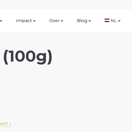
Impact
Over
Blog
NL
 (100g)
DUCT