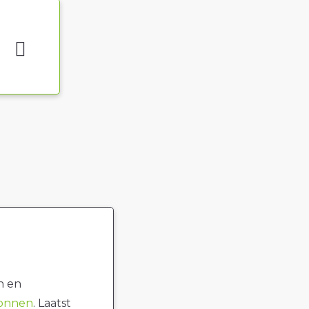
n en
ronnen
. Laatst