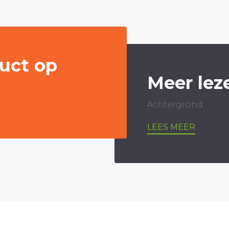
uct op
Meer lez
Achtergrond
LEES MEER