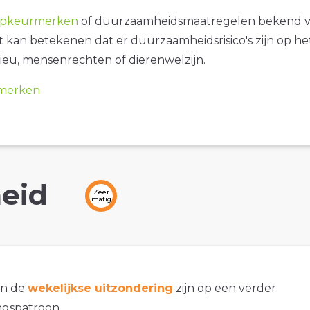
opkeurmerken
of duurzaamheidsmaatregelen bekend 
it kan betekenen dat er duurzaamheidsrisico's zijn op he
ieu, mensenrechten of dierenwelzijn.
merken
eid
Zeer
matig
an de
wekelijkse uitzondering
zijn op een verder
gspatroon.