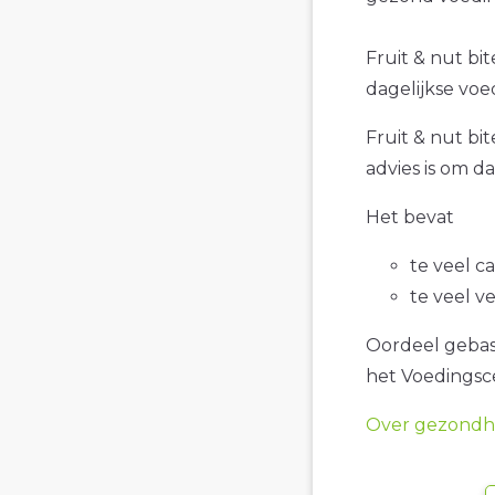
Fruit & nut bit
dagelijkse voe
Fruit & nut bi
advies is om d
Het bevat
te veel c
te veel v
Oordeel gebase
het Voedings
Over gezondhe