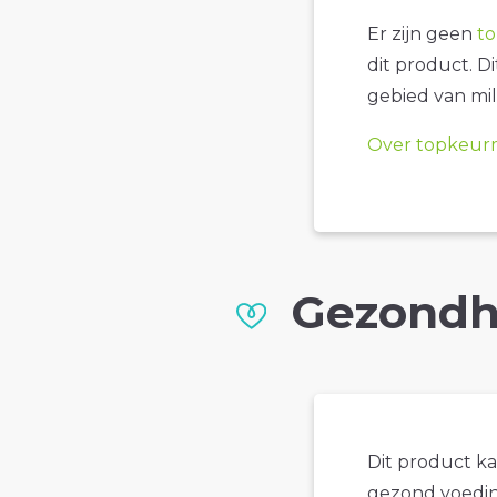
Er zijn geen
t
dit product. D
gebied van mil
Over topkeur
Gezondh
Dit product k
gezond voedin