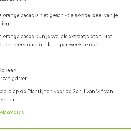
e orange cacao is niet geschikt als onderdeel van je
ding.
te orange cacao kun je wel als extraatje eten. Het
at niet meer dan drie keer per week te doen.
alorieën
erzadigd vet
erd op de Richtlijnen voor de Schijf van Vijf van
centrum
idsscores