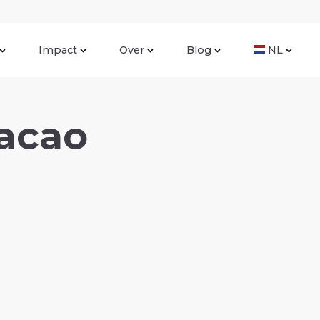
Impact
Over
Blog
NL
cacao