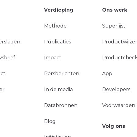
Verdieping
Ons werk
Methode
Superlijst
erslagen
Publicaties
Productwijzer
sbrief
Impact
Productchec
ct
Persberichten
App
er
In de media
Developers
Databronnen
Voorwaarden
Blog
Volg ons