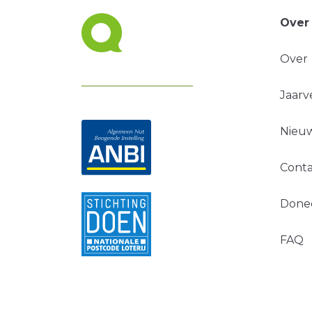
Over
Over
Jaarv
Nieuw
Conta
Done
FAQ