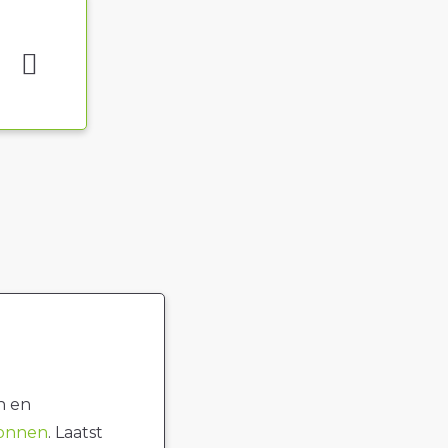
n en
ronnen
. Laatst