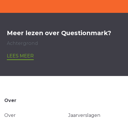
Meer lezen over Questionmark?
Achtergrond
LEES MEER
Over
Over
Jaarverslagen