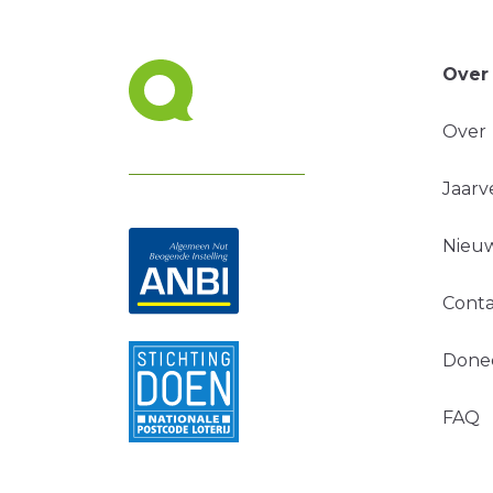
Over
Over
Jaarv
Nieuw
Conta
Done
FAQ