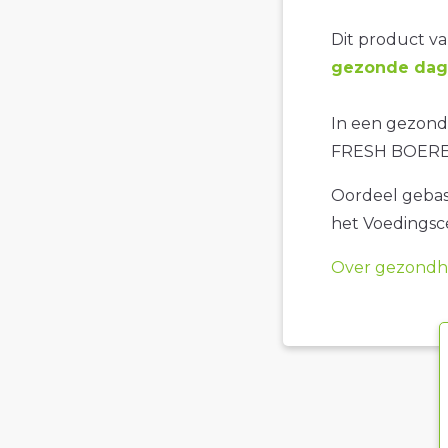
Dit product val
gezonde dage
In een gezond
FRESH BOERE
Oordeel gebase
het Voedings
Over gezondhe