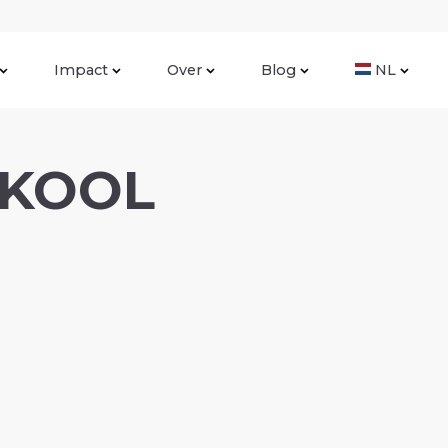
Impact
Over
Blog
NL
NKOOL