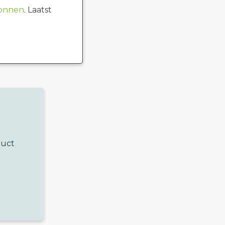
ronnen
. Laatst
duct