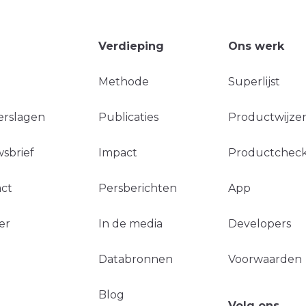
Verdieping
Ons werk
Methode
Superlijst
erslagen
Publicaties
Productwijzer
sbrief
Impact
Productchec
ct
Persberichten
App
er
In de media
Developers
Databronnen
Voorwaarden
Blog
Volg ons