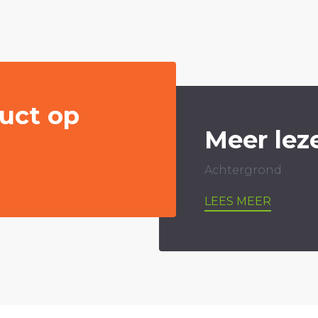
uct op
Meer lez
Achtergrond
LEES MEER