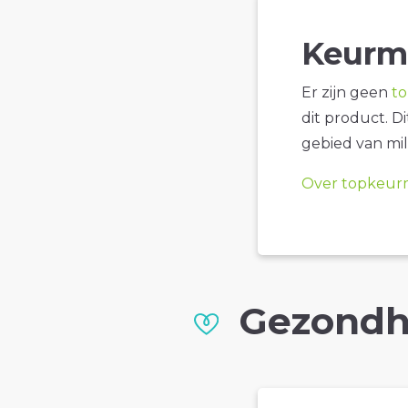
Keurm
Er zijn geen
t
dit product. D
gebied van mil
Over topkeur
Gezondh