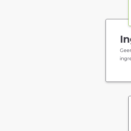
In
Geen
ingr