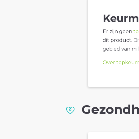
Keurm
Er zijn geen
t
dit product. D
gebied van mil
Over topkeur
Gezondh