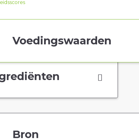
idsscores
Voedingswaarden
grediënten
Bron