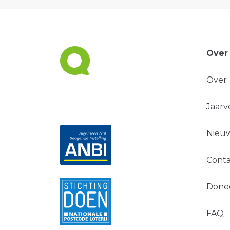
Over
Over
Jaarv
Nieuw
Conta
Done
FAQ