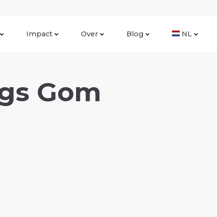
Impact
Over
Blog
NL
ings Gom