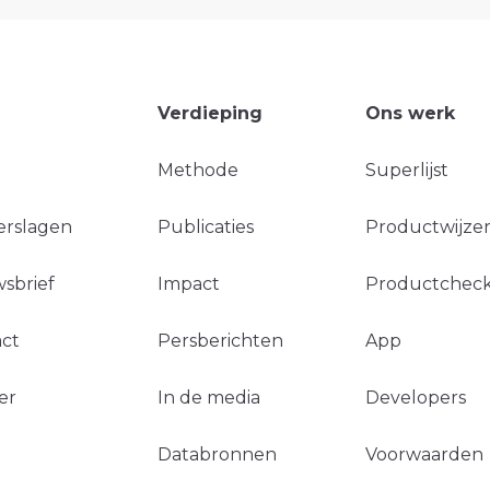
Verdieping
Ons werk
Methode
Superlijst
erslagen
Publicaties
Productwijzer
sbrief
Impact
Productchec
ct
Persberichten
App
er
In de media
Developers
Databronnen
Voorwaarden