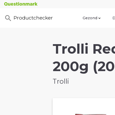
Productchecker
Gezond
D
Trolli R
200g (2
Trolli