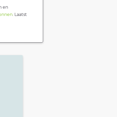
n en
ronnen
. Laatst