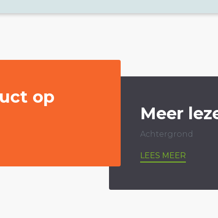
uct op
Meer lez
Achtergrond
LEES MEER