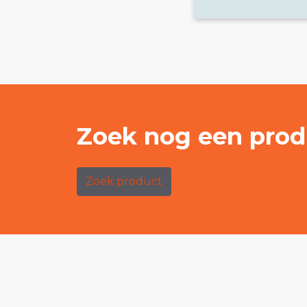
Zoek nog een prod
Zoek product