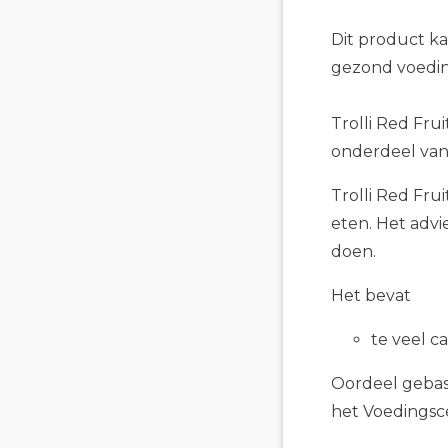
Dit product k
gezond voedin
Trolli Red Frui
onderdeel van 
Trolli Red Fru
eten. Het advi
doen.
Het bevat
te veel c
Oordeel gebase
het Voedings