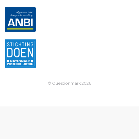
© Questionmark
2026