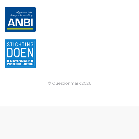
© Questionmark
2026