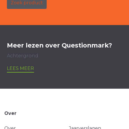
Zoek product
Meer lezen over Questionmark?
Achtergrond
LEES MEER
Over
Over
Jaarverslagen