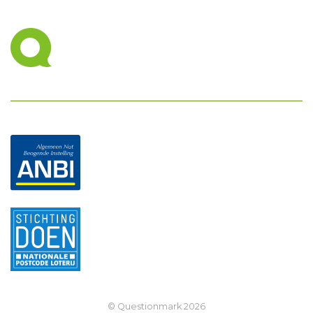
© Questionmark
2026