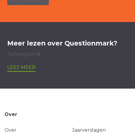
Meer lezen over Questionmark?
Achtergrond
LEES MEER
Over
Over
Jaarverslagen