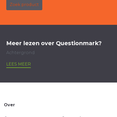
Zoek product
Meer lezen over Questionmark?
Achtergrond
LEES MEER
Over