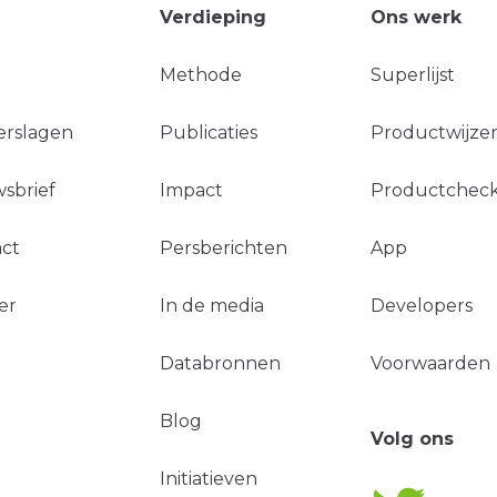
Verdieping
Ons werk
Methode
Superlijst
erslagen
Publicaties
Productwijzer
sbrief
Impact
Productchec
ct
Persberichten
App
er
In de media
Developers
Databronnen
Voorwaarden
Blog
Volg ons
Initiatieven