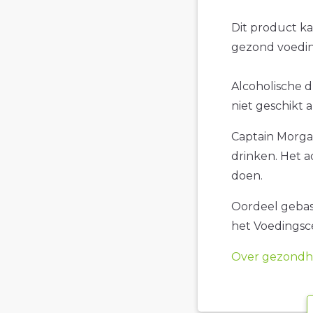
Dit product k
gezond voedin
Alcoholische d
niet geschikt 
Captain Morgan
drinken. Het a
doen.
Oordeel gebase
het Voedings
Over gezondhe