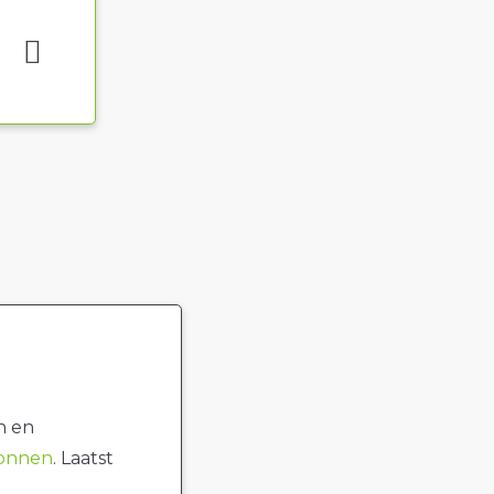
n en
ronnen
. Laatst