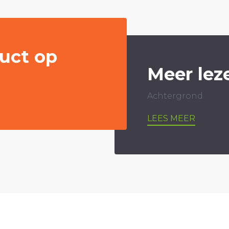
uct op
Meer lez
Achtergrond
LEES MEER