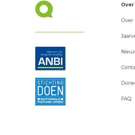
Over
Over
Jaarv
Nieuw
Conta
Done
FAQ