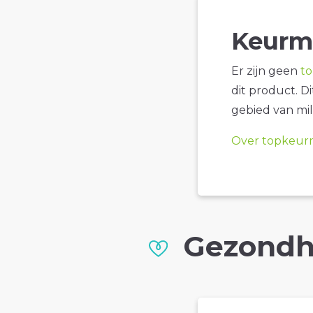
Keurm
Er zijn geen
t
dit product. D
gebied van mil
Over topkeur
Gezondh