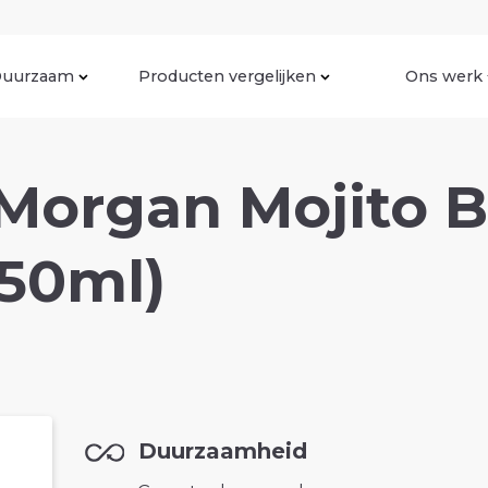
uurzaam
Producten vergelijken
Ons werk
Morgan Mojito B
250ml)
Duurzaamheid