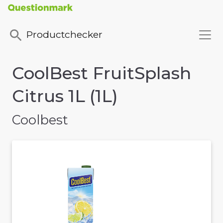
Productchecker
CoolBest FruitSplash
Citrus 1L (1L)
Coolbest