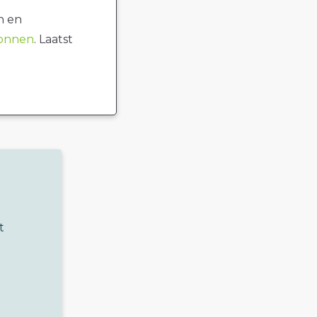
n en
ronnen
. Laatst
t