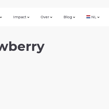
Impact
Over
Blog
NL
awberry