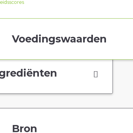
idsscores
Voedingswaarden
grediënten
Bron