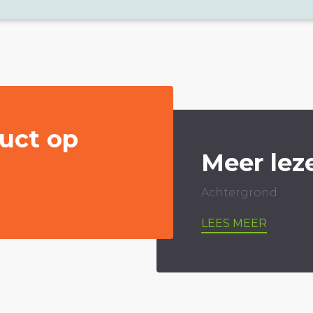
uct op
Meer lez
Achtergrond
LEES MEER