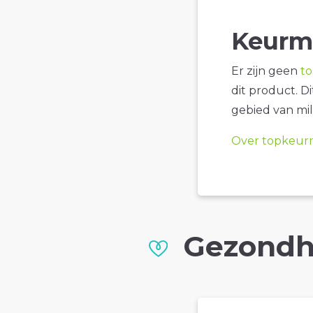
Keurm
Er zijn geen
t
dit product. D
gebied van mil
Over topkeur
Gezondh