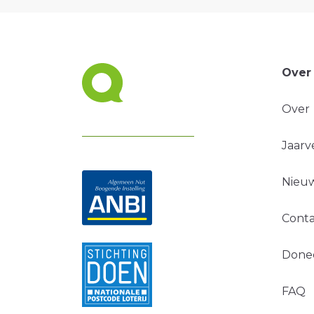
Over
Over
Jaarv
Nieuw
Conta
Done
FAQ