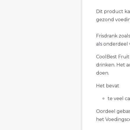
Dit product k
gezond voedin
Frisdrank zoals
als onderdeel 
CoolBest Fruit
drinken. Het a
doen.
Het bevat
te veel c
Oordeel gebase
het Voedings