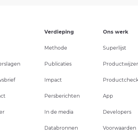
Verdieping
Ons werk
Methode
Superlijst
erslagen
Publicaties
Productwijzer
sbrief
Impact
Productchec
ct
Persberichten
App
er
In de media
Developers
Databronnen
Voorwaarden