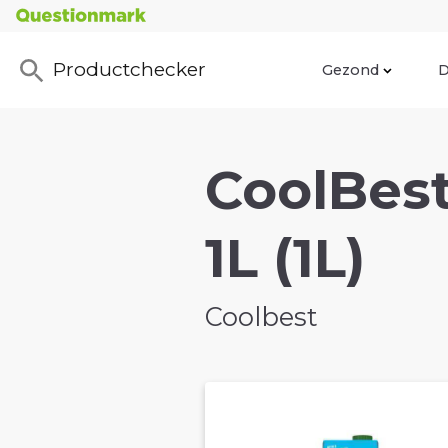
Productchecker
Gezond
D
CoolBest
1L (1L)
Coolbest