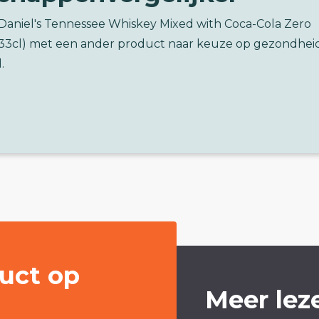
 Daniel's Tennessee Whiskey Mixed with Coca-Cola Zero
33cl) met een ander product naar keuze op gezondhei
.
uct op
Meer lez