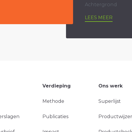
Achtergrond
LEES MEER
Verdieping
Ons werk
Methode
Superlijst
erslagen
Publicaties
Productwijzer
sbrief
Impact
Productchec