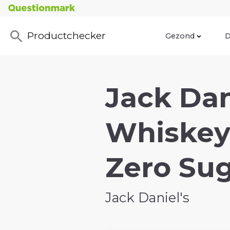
Productchecker
Gezond
D
Jack Dan
Whiskey
Zero Sug
Jack Daniel's