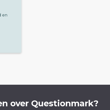
d en
en over Questionmark?