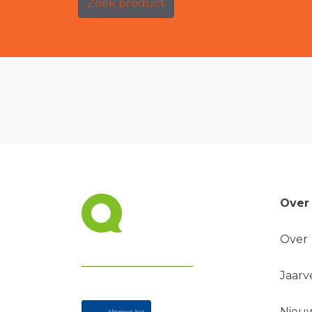
Zoek product
Over
Over
Jaarv
Nieuw