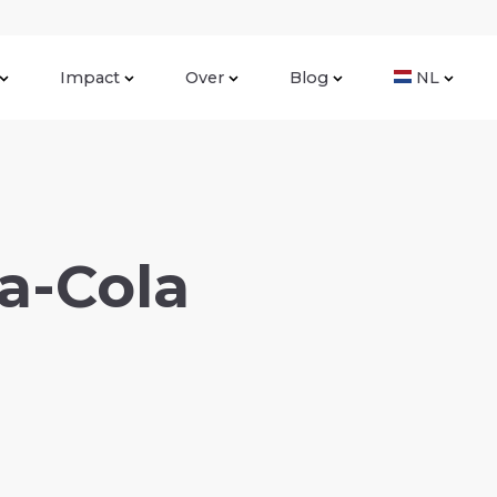
Impact
Over
Blog
NL
a-Cola