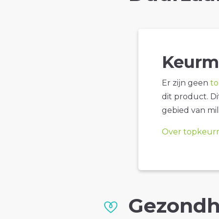
Keurm
Er zijn geen
t
dit product. D
gebied van mil
Over topkeur
Gezondh