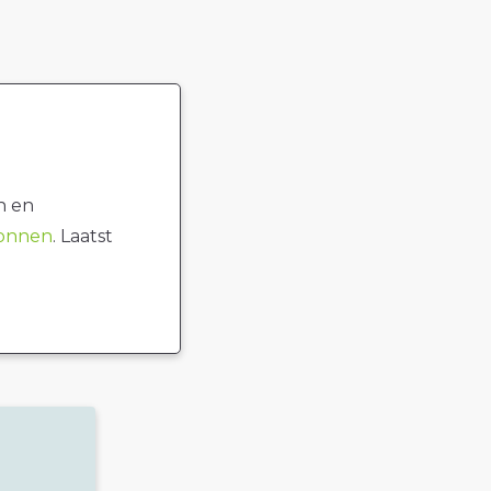
n en
ronnen
. Laatst