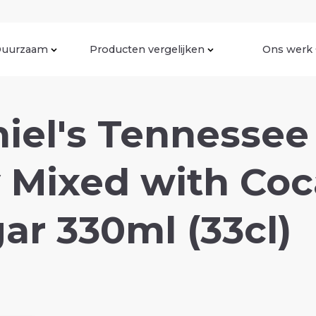
uurzaam
Producten vergelijken
Ons werk
iel's Tennessee
 Mixed with Coc
ar 330ml (33cl)