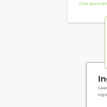
Over gezondhe
In
Geen
ingr