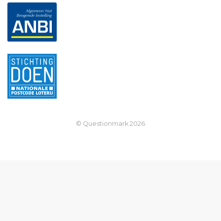
© Questionmark
2026