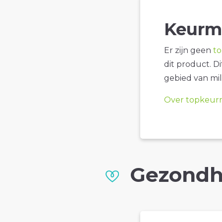
Keurm
Er zijn geen
t
dit product. D
gebied van mil
Over topkeur
Gezondh