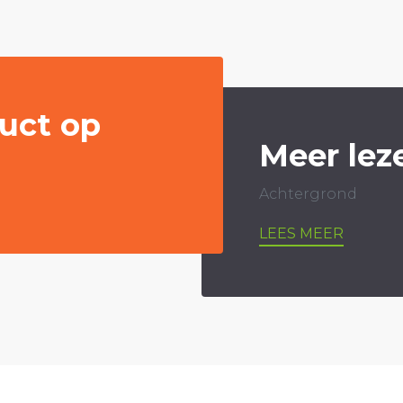
uct op
Meer lez
Achtergrond
LEES MEER