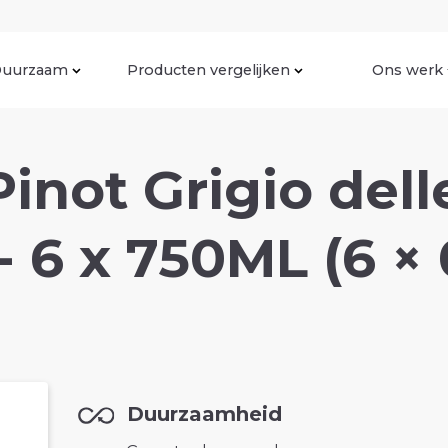
uurzaam
Producten vergelijken
Ons werk
Pinot Grigio dell
- 6 x 750ML (6 × 
Duurzaamheid