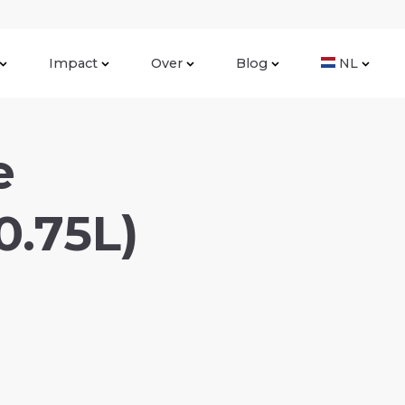
Impact
Over
Blog
NL
e
0.75L)