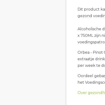
Dit product k
gezond voedin
Alcoholische d
x 750ML zijn n
voedingspatro
Orbea - Pinot 
extraatje drin
per week te d
Oordeel gebase
het Voedings
Over gezondhe