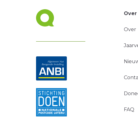
Over
Over
Jaarv
Nieuw
Conta
Done
FAQ