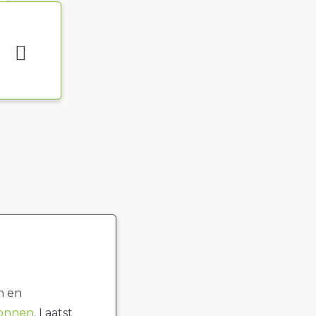
n en
ronnen
. Laatst