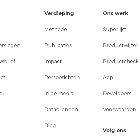
Verdieping
Ons werk
Methode
Superlijst
erslagen
Publicaties
Productwijzer
sbrief
Impact
Productchec
ct
Persberichten
App
er
In de media
Developers
Databronnen
Voorwaarden
Blog
Volg ons