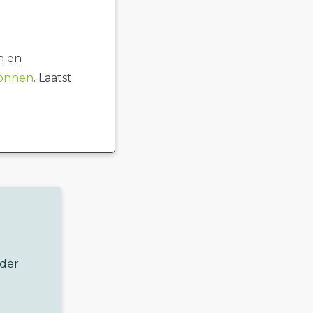
n en
ronnen
. Laatst
nder