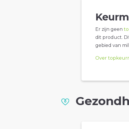
Keurm
Er zijn geen
t
dit product. D
gebied van mil
Over topkeur
Gezondh