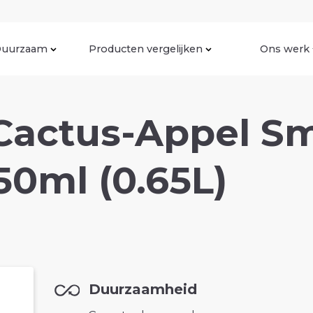
uurzaam
Producten vergelijken
Ons werk
 Cactus-Appel S
50ml (0.65L)
Duurzaamheid