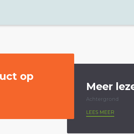
uct op
Meer lez
Achtergrond
LEES MEER