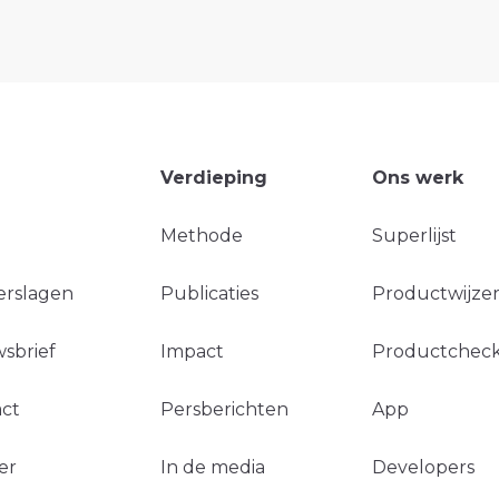
Verdieping
Ons werk
Methode
Superlijst
erslagen
Publicaties
Productwijzer
sbrief
Impact
Productchec
ct
Persberichten
App
er
In de media
Developers