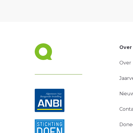
Over
Over
Jaarv
Nieuw
Conta
Done