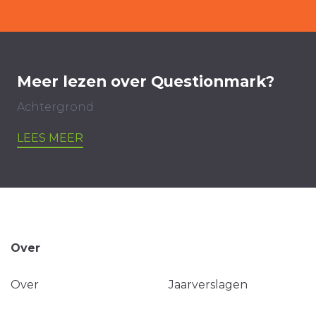
Meer lezen over Questionmark?
Achtergrond
LEES MEER
Over
Over
Jaarverslagen