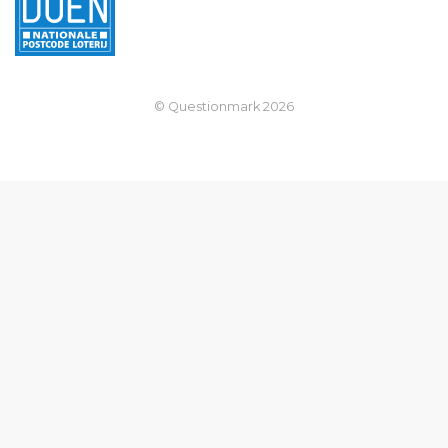
© Questionmark
2026